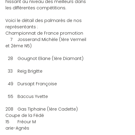
hissant au niveau des meilleurs dans 
les différentes compétitions.
Voici le détail des palmarès de nos 
représentants :
Championnat de France promotion
    7	Josserand Michèle (1ère Vermeil 
et 2ème N5)
  28	Gougnot Eliane (1ère Diamant)
  33	Reig Brigitte
  49	Dursapt Françoise
  55	Baccus Yvette
208	Gas Tiphaine (1ère Cadette)
Coupe de la Fédé
15	Fréour M
arie-Agnès