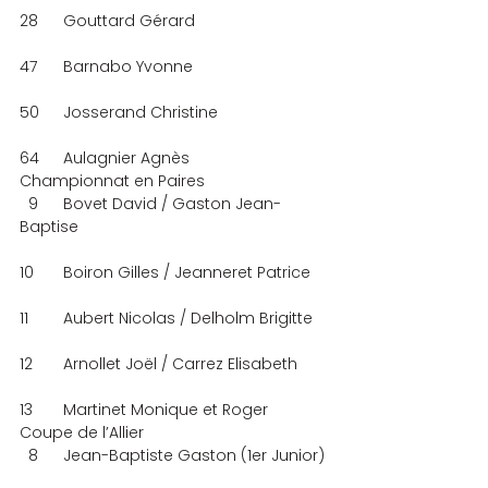
28	Gouttard Gérard
47	Barnabo Yvonne
50	Josserand Christine
64	Aulagnier Agnès
Championnat en Paires
  9	Bovet David / Gaston Jean-
Baptise
10	Boiron Gilles / Jeanneret Patrice
11	Aubert Nicolas / Delholm Brigitte
12	Arnollet Joël / Carrez Elisabeth
13	Martinet Monique et Roger
Coupe de l’Allier
  8	Jean-Baptiste Gaston (1er Junior)