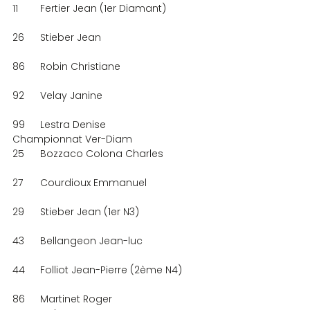
11	Fertier Jean (1er Diamant)
26	Stieber Jean
86	Robin Christiane
92	Velay Janine
99	Lestra Denise
Championnat Ver-Diam
25	Bozzaco Colona Charles
27	Courdioux Emmanuel
29	Stieber Jean (1er N3)
43	Bellangeon Jean-luc
44	Folliot Jean-Pierre (2ème N4)
86	Martinet Roger