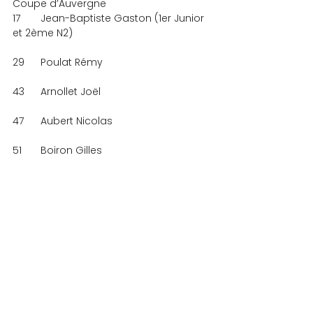
Coupe d’Auvergne
17	Jean-Baptiste Gaston (1er Junior 
et 2ème N2)
29	Poulat Rémy
43	Arnollet Joël
47	Aubert Nicolas
51	Boiron Gilles
53	Carrez Elisabeth
352 	Brigitte Reig (2ème N5)
Coupe de Vichy
31	Jean-Baptiste Gaston (1er Junior 
et 2ème N2)
48	Aubert Nicolas
63	Poulat Rémy