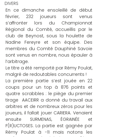
DIVERS
En ce dimanche ensoleillé de début 
février, 232 joueurs sont venus 
s’affronter lors du Championnat 
Régional du Comité, accueillis par le 
club de Beynost, sous la houlette de 
Nadine Fereyre et son équipe. Des 
membres du Comité Dauphiné Savoie 
sont venus en nombre, nous épauler à 
l’arbitrage.
Le titre a été remporté par Rémy Poulat, 
malgré de redoutables concurrents !
La première partie s’est jouée en 22 
coups pour un top à 876 points et 
quatre scrabbles : le piège du premier 
tirage  AACEIRR a donné du travail aux 
arbitres et de nombreux zéros pour les 
joueurs, il fallait jouer CARIERA. Venaient 
ensuite SURMENAS, ÉGRAINÉE et 
F(R)UCTOSES. La partie est gagnée par 
Rémy Poulat à -11 mais notons les 