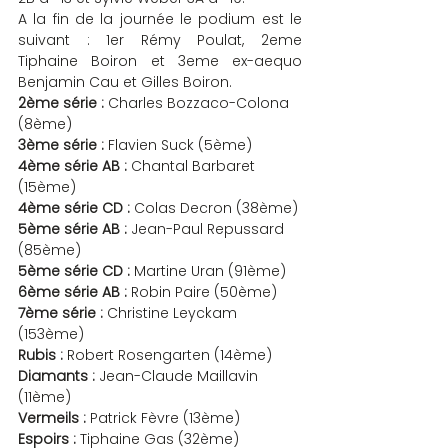
A la fin de la journée le podium est le 
suivant : 1er Rémy Poulat, 2eme 
Tiphaine Boiron et 3eme ex-aequo 
Benjamin Cau et Gilles Boiron.
2ème série :
 Charles Bozzaco-Colona 
(8ème)
3ème série :
 Flavien Suck (5ème)
4ème série AB :
 Chantal Barbaret 
(15ème)
4ème série CD :
 Colas Decron (38ème)
5ème série AB :
 Jean-Paul Repussard 
(85ème)
5ème série CD :
 Martine Uran (91ème)
6ème série AB :
 Robin Paire (50ème)
7ème série :
 Christine Leyckam 
(153ème)
Rubis :
 Robert Rosengarten (14ème)
Diamants :
 Jean-Claude Maillavin 
(11ème)
Vermeils :
 Patrick Fèvre (13ème)
Espoirs :
 Tiphaine Gas (32ème)