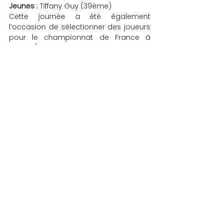
Jeunes :
 Tiffany Guy (39ème)
Cette journée a été également 
l’occasion de sélectionner des joueurs 
pour le championnat de France à 
Vichy (Chantal Barbaret, Jacqueline 
Boiron, Brigitte Depardon, Sylviane 
Merard, Régis Perradin, Tiphaine Gas, 
Patricia Pruvot, Anne Lions, Guy Journet, 
Tiffany Guy, Christiane Robin, Robin 
Paire, Catherine Poulain).
La photographe : Claire GILBERT
COMPETITIONS
Commentaires
Rédigez un commentaire...