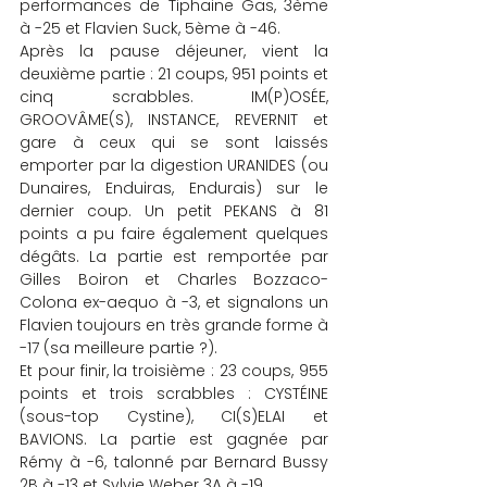
performances de Tiphaine Gas, 3ème 
à -25 et Flavien Suck, 5ème à -46.
Après la pause déjeuner, vient la 
deuxième partie : 21 coups, 951 points et 
cinq scrabbles. IM(P)OSÉE, 
GROOVÂME(S), INSTANCE, REVERNIT et 
gare à ceux qui se sont laissés 
emporter par la digestion URANIDES (ou 
Dunaires, Enduiras, Endurais) sur le 
dernier coup. Un petit PEKANS à 81 
points a pu faire également quelques 
dégâts. La partie est remportée par 
Gilles Boiron et Charles Bozzaco-
Colona ex-aequo à -3, et signalons un 
Flavien toujours en très grande forme à 
-17 (sa meilleure partie ?).
Et pour finir, la troisième : 23 coups, 955 
points et trois scrabbles : CYSTÉINE 
(sous-top Cystine), CI(S)ELAI et 
BAVIONS. La partie est gagnée par 
Rémy à -6, talonné par Bernard Bussy 
2B à -13 et Sylvie Weber 3A à -19.