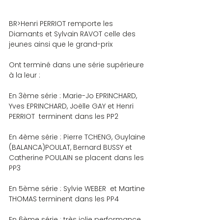
how to learn arabic
BR>Henri PERRIOT remporte les 
Diamants et Sylvain RAVOT celle des 
jeunes ainsi que le grand-prix
Ont terminé dans une série supérieure 
à la leur :
En 3ème série : Marie-Jo EPRINCHARD, 
Yves EPRINCHARD, Joëlle GAY et Henri 
PERRIOT  terminent dans les PP2
En 4ème série : Pierre TCHENG, Guylaine 
(BALANCA)POULAT, Bernard BUSSY et 
Catherine POULAIN se placent dans les 
PP3
En 5ème série : Sylvie WEBER  et Martine 
THOMAS terminent dans les PP4
En 6ème série : très jolie performance 