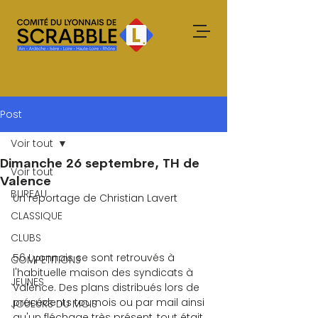
Post
Voir tout
Dimanche 26 septembre, TH de
Voir tout
Valence
BUREAU
Un reportage de Christian Lavert
CLASSIQUE
CLUBS
56 Lyonnais se sont retrouvés à 
COMPETITIONS
l'habituelle maison des syndicats à 
JEUNES
Valence. Des plans distribués lors de 
précédents tournois ou par mail ainsi 
JOUEURS DU MOIS
qu'un fléchage très présent, tout était 