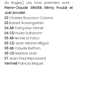
du Bugey). Les trois premiers sont : 
Pierre-Claude SINGER, Rémy Poulat et 
Joël Arnollet.
S2
 Charles Bozzaco-Colona
S3
 Robert Rosengarten
S4 AB
 Françoise Vernet
S4 CD
 Huda Sultanom
S5 AB
 Nicole Di Folco
S5 CD
 Jean-Michel Hiltgun
S6 AB
 Claude Bethon
S6 CD
 Martine Uran
S7
 Jean-Paul Repussard
Vermeil
 Patricia Miquet
Diamant
 Michèle Ugolini
La photographe : Claire Gilbert
COMPETITIONS
Commentaires