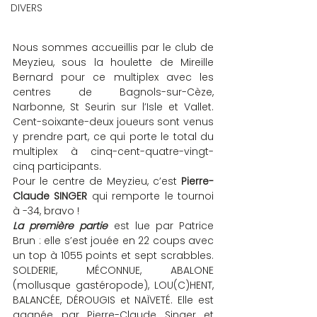
DIVERS
Nous sommes accueillis par le club de 
Meyzieu, sous la houlette de Mireille 
Bernard pour ce multiplex avec les 
centres de Bagnols-sur-Cèze, 
Narbonne, St Seurin sur l’Isle et Vallet. 
Cent-soixante-deux joueurs sont venus 
y prendre part, ce qui porte le total du 
multiplex à cinq-cent-quatre-vingt-
cinq participants.
Pour le centre de Meyzieu, c’est
 Pierre-
Claude SINGER
 qui remporte le tournoi 
à -34, bravo !
La première partie
 est lue par Patrice 
Brun : elle s’est jouée en 22 coups avec 
un top à 1055 points et sept scrabbles. 
SOLDERIE, MÉCONNUE, ABALONE 
(mollusque gastéropode), LOU(C)HENT, 
BALANCÉE, DÉROUGIS et NAÏVETÉ. Elle est 
gagnée par Pierre-Claude Singer et 