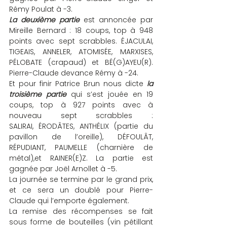
Rémy Poulat à -3.
La deuxième partie
 est annoncée par 
Mireille Bernard : 18 coups, top à 948 
points avec sept scrabbles. ÉJACULAI, 
TIGEAIS, ANNELER, ATOMISÉE, MARXISES, 
PÉLOBATE (crapaud) et BÉ(G)AYEU(R). 
Pierre-Claude devance Rémy à -24.
Et pour finir Patrice Brun nous dicte 
la 
troisième partie
 qui s’est jouée en 19 
coups, top à 927 points avec à 
nouveau sept scrabbles : 
SALIRAI, ÉRODÂTES, ANTHÉLIX (partie du 
pavillon de l’oreille), DÉFOULÂT, 
RÉPUDIANT, PAUMELLE (charnière de 
métal),et RAINER(E)Z. La partie est 
gagnée par Joël Arnollet à -5.
La journée se termine par le grand prix, 
et ce sera un doublé pour Pierre-
Claude qui l’emporte également.
La remise des récompenses se fait 
sous forme de bouteilles (vin pétillant 