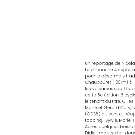
Un reportage de Nicola
Le dimanche 4 septemb
pour le désormais tradi
Chaubouret (1201m) à l
les valeureux sportifs, 
cette 5e édition, 8 cycl
le tenant du titre, Gille
Mahé et Gérard Cary, de
(ODS6) au vent et néoph
topping : Sylvie, Marie-
Après quelques boisson
Didier, mais se fait do