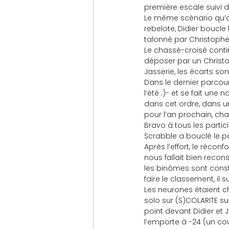
première escale suivi 
Le même scénario qu’au 
rebelote, Didier boucle
talonné par Christophe 
Le chassé-croisé contin
déposer par un Christop
Jasserie, les écarts son
Dans le dernier parcour
l’été ;)- et se fait une 
dans cet ordre, dans u
pour l’an prochain, ch
Bravo à tous les partic
Scrabble a bouclé le p
Après l’effort, le réco
nous fallait bien recon
les binômes sont consti
faire le classement, il 
Les neurones étaient ch
solo sur (S)COLARITE su
point devant Didier et 
l’emporte à -24 (un cou