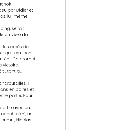
choir !
eu par Didier et 
las, lui-même 
ing, se fait 
e arrivée à la 
r les excès de 
ier qui terminent 
utée ! Ca promet 
victoire.
débutant au 
rcutailles. Il 
uons en paires et 
ème partie. Pour 
partie avec un 
 manche à -1, un 
 cumul, Nicolas 