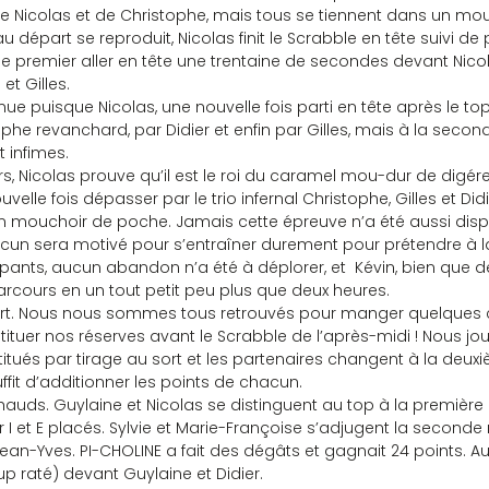
de Nicolas et de Christophe, mais tous se tiennent dans un mou
départ se reproduit, Nicolas finit le Scrabble en tête suivi de p
 le premier aller en tête une trentaine de secondes devant Nico
et Gilles.
ue puisque Nicolas, une nouvelle fois parti en tête après le topp
he revanchard, par Didier et enfin par Gilles, mais à la second
t infimes.
s, Nicolas prouve qu’il est le roi du caramel mou-dur de digére
nouvelle fois dépasser par le trio infernal Christophe, Gilles et Did
n mouchoir de poche. Jamais cette épreuve n’a été aussi disp
acun sera motivé pour s’entraîner durement pour prétendre à la 
ipants, aucun abandon n’a été à déplorer, et  Kévin, bien que 
arcours en un tout petit peu plus que deux heures.
nfort. Nous nous sommes tous retrouvés pour manger quelques cha
stituer nos réserves avant le Scrabble de l’après-midi ! Nous jo
tués par tirage au sort et les partenaires changent à la deuxi
suffit d’additionner les points de chacun.
auds. Guylaine et Nicolas se distinguent au top à la première 
r I et E placés. Sylvie et Marie-Françoise s’adjugent la seconde
Jean-Yves. PI-CHOLINE a fait des dégâts et gagnait 24 points. Au
p raté) devant Guylaine et Didier.