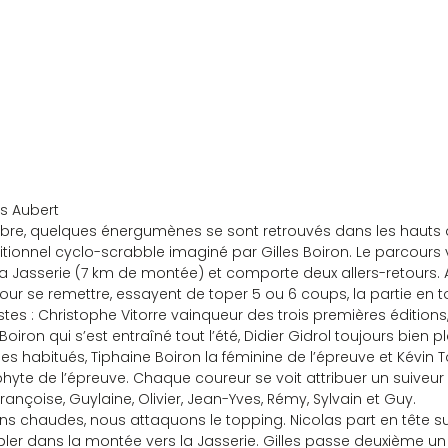
s Aubert
re, quelques énergumènes se sont retrouvés dans les hauts de
tionnel cyclo-scrabble imaginé par Gilles Boiron. Le parcours v
a Jasserie (7 km de montée) et comporte deux allers-retours. 
pour se remettre, essayent de toper 5 ou 6 coups, la partie en to
istes : Christophe Vitorre vainqueur des trois premières éditions
s Boiron qui s’est entraîné tout l’été, Didier Gidrol toujours bien p
s habitués, Tiphaine Boiron la féminine de l’épreuve et Kévin T
yte de l’épreuve. Chaque coureur se voit attribuer un suiveur 
Françoise, Guylaine, Olivier, Jean-Yves, Rémy, Sylvain et Guy.
s chaudes, nous attaquons le topping. Nicolas part en tête su
ubler dans la montée vers la Jasserie. Gilles passe deuxième un