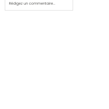
Rédigez un commentaire...
Contact
-
Mentions légales
-
Politique de confidentialité
COMITÉ DU LYONNAIS DE SCRABBLE
- Site web par l'Agence Tout wix