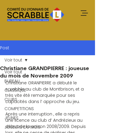
Post
Voir tout
Christiane GRANDPIERRE : joueuse
Voir tout
du mois de Novembre 2009
BUREAU
Christiane GRANPIERRE a débuté le 
scrabble au club de Montbrison, et a 
CLASSIQUE
très vite été remarquée pour ses 
CLUBS
capacités dans l’ approche du jeu.
COMPETITIONS
Après une interruption , elle a repris 
JEUNES
une licence au club d’ Andrézieux au 
début de la saison 2008/2009. Depuis 
JOUEURS DU MOIS
lors, elle ne cesse de réaliser des 