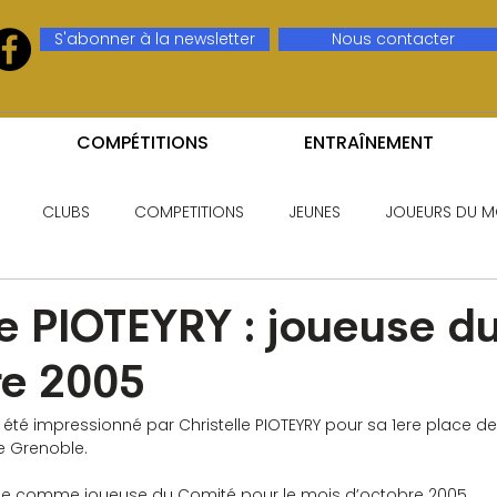
S'abonner à la newsletter
Nous contacter
COMPÉTITIONS
ENTRAÎNEMENT
CLUBS
COMPETITIONS
JEUNES
JOUEURS DU M
le PIOTEYRY : joueuse d
re 2005
été impressionné par Christelle PIOTEYRY pour sa 1ere place de
e Grenoble.
née comme joueuse du Comité pour le mois d’octobre 2005