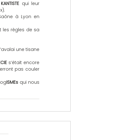
KANTISTE
 qui leur 
x).
 arpentaient les quais de la Saône à Lyon en 
 proclamait les règles de sa 
’avalai une tisane 
CIE
 s’était encore 
erront pas couler 
log
ISMEs
 qui nous 