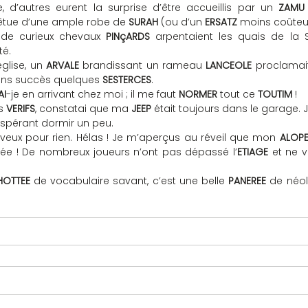
e, d’autres eurent la surprise d’être accueillis par un 
ZAMU 
êtue d’une ample robe de 
SURAH
 (ou d’un 
ERSATZ
 moins coûteu
de curieux chevaux 
PINçARDS
té.
glise, un 
ARVALE
 brandissant un rameau 
LANCEOLE
ans succès quelques 
SESTERCES
.
AI
-je en arrivant chez moi ; il me faut 
NORMER
 tout ce 
TOUTIM
 !
s 
VERIFS
, constatai que ma 
JEEP
 était toujours dans le garage. J
espérant dormir un peu.
eveux pour rien. Hélas ! Je m’aperçus au réveil que mon 
ALOPE
née ! De nombreux joueurs n’ont pas dépassé l’
ETIAGE
 et ne v
HOTTEE
 de vocabulaire savant, c’est une belle 
PANEREE
 de néo