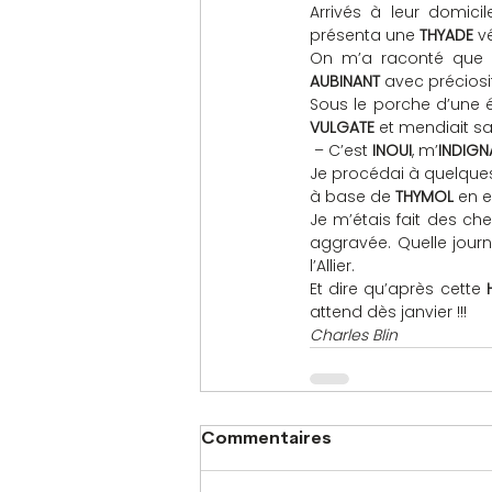
Arrivés à leur domicil
présenta une 
THYADE
 v
On m’a raconté que 
AUBINANT
 avec préciosi
Sous le porche d’une é
VULGATE
 et mendiait s
 – C’est 
INOUI
, m’
INDIGN
Je procédai à quelque
à base de 
THYMOL
 en 
Je m’étais fait des ch
aggravée. Quelle jour
l’Allier.
Et dire qu’après cette 
attend dès janvier !!!
Charles Blin
Commentaires