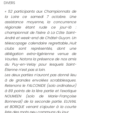
DIVERS
« 52 participants aux Championnats de 
la Loire ce samedi 7 octobre. Une 
assistance moyenne, la concurrence 
régionale étant rude ce jour-là : 
championnat de l’Isère à La Côte Saint-
André et week-end de Châtel-Guyon. Un 
télescopage calendaire regrettable…Huit 
clubs sont représentés, dont une 
délégation extra-ligérienne venue de 
Vourles. Notons la présence de nos amis 
du Puy-en-Velay pour lesquels Saint-
Étienne n’est pas si loin.
Les deux parties n’auront pas donné lieu 
à de grandes envolées scrabblesques. 
Retenons le FALCONIDE (solo ordinateur) 
à 89 points de la 1ère partie et l’exotique 
NOUMEEN (solo de Marie-Françoise 
Bonneval) de la seconde partie. ELUVIAL 
et BORIQUE venant s’ajouter à la courte 
liste des mots peu communs du jour.