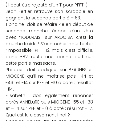
(Il peut être rajouté d’un T pour PFFT !)
Jean Fertier retrouve son scrabble en 
gagnant la seconde partie à – 63.
Tiphaine  doit se refaire 4e en début de 
seconde manche, écope d’un zéro 
avec °IODURAIS° sur ARDOISAI c’est la 
douche froide ! S’accrocher pour tenter 
l’impossible. PFF -12 mais c’est difficile, 
donc -82 reste une bonne perf sur 
cette partie massacre.
Philippe  doit abdiquer sur BEAUNES et 
MIOCENE qu’il ne maîtrise pas -44 et 
-46  et -14 sur PFF et -10 à côté : résultat 
-114.
Elisabeth  doit également renoncer 
après ANNELuRE puis MIOCENE -55 et -38 
et – 14 sur PFF et -10 à côté : résultat -117.
Quel est le classement final ?
Tiphaine Boiron 1re toutes catégories 
(et 1re Série 1) / Philippe Chambert 2e et 
1er Série 2/ Elisabeth Carrez 3e tous 