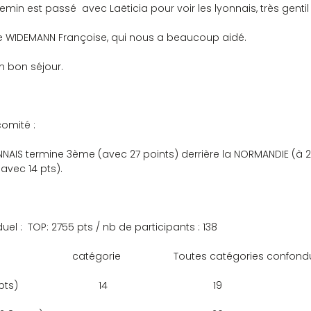
in est passé  avec Laëticia pour voir les lyonnais, très gentil 
 de WIDEMANN Françoise, qui nous a beaucoup aidé.
n bon séjour.
comité :
NNAIS termine 3ème (avec 27 points) derrière la NORMANDIE (à 23
avec 14 pts).
uel :  TOP: 2755 pts / nb de participants : 138
                                catégorie                   Toutes catégories confo
                       14                                      19