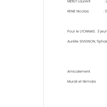
MERLY Laurent              
RENIE Nicolas               
Pour le LYONNAIS:  3 j
Aurélie SIVIGNON, Tiph
Amicalement
Murali et Nirmala