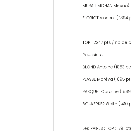
MURALI MOHAN Meena( 2149 pts) 
FLORIOT Vincent ( 1394 pts)      
TOP : 2247 pts / nb de p
Poussins :
BLOND Antoine (1853 p
PLASSE Maréva ( 695 p
PASQUET Caroline ( 549
BOUKERKER Gaith ( 410 
Les PAIRES : TOP : 1791 p