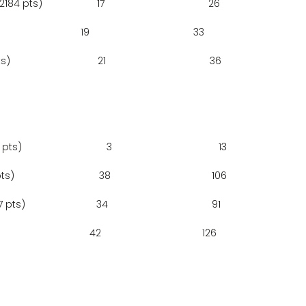
                   17                                      26
                       19                                      33
                         21                                      36
                         3                                       13
                        38                                     106
                     34                                      91
                        42                                     126