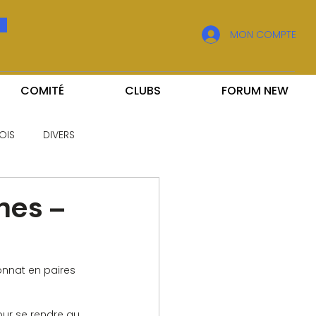
MON COMPTE
COMITÉ
CLUBS
FORUM NEW
OIS
DIVERS
nes –
onnat en paires 
our se rendre au 