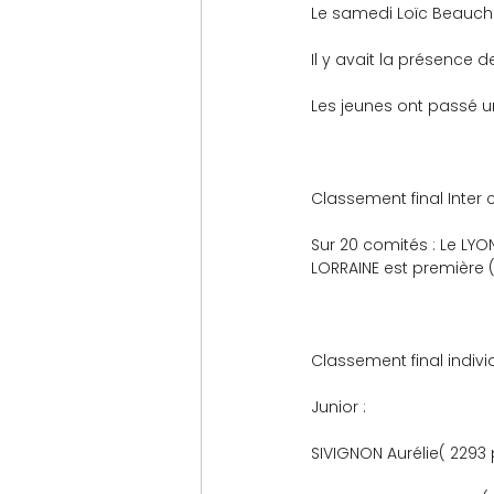
Le samedi Loïc Beauchem
Il y avait la présence
Les jeunes ont passé u
Classement final Inter 
Sur 20 comités : Le LYO
LORRAINE est première (
Classement final individ
Junior :                       
SIVIGNON Aurélie( 2293 pts)      