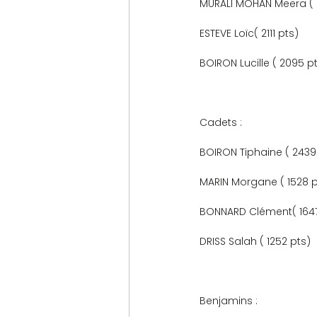
MURALI MOHAN Meera ( 2184 pts) 
ESTEVE Loïc( 2111 pts)             
BOIRON Lucille ( 2095 pts)       
Cadets :
BOIRON Tiphaine ( 2439 pts)      
MARIN Morgane ( 1528 pts)       
BONNARD Clément( 1647 pts)     
DRISS Salah ( 1252 pts)           
Benjamins :