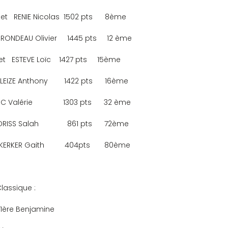
   RENIE Nicolas  1502 pts      8ème
RONDEAU Olivier     1445 pts     12 ème
  ESTEVE Loïc    1427 pts     15ème
LEIZE Anthony        1422 pts      16ème
Valérie               1303 pts      32 ème
S Salah              861 pts      72ème
RKER Gaith          404pts       80ème
assique :
1ère Benjamine