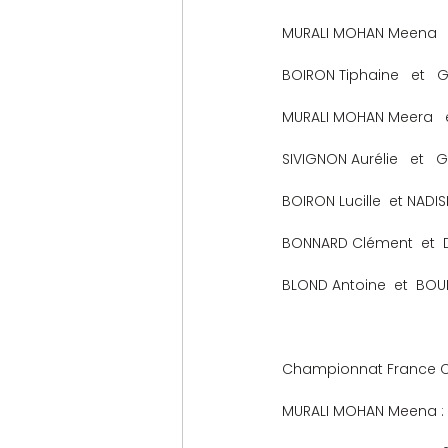
MURALI MOHAN Meena   et
BOIRON Tiphaine   et   G
MURALI MOHAN Meera   et 
SIVIGNON Aurélie   et   G
BOIRON Lucille  et NADISIC 
BONNARD Clément  et  DRIS
BLOND Antoine  et  BOUKE
Championnat France Cl
MURALI MOHAN Meena : 