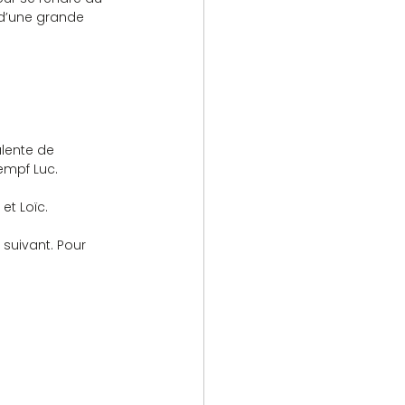
d’une grande 
alente de 
empf Luc.
et Loïc.
 suivant. Pour 