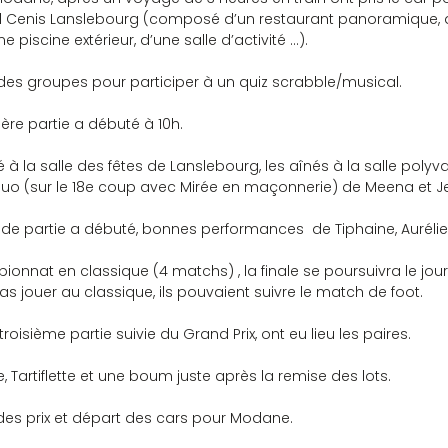
al Cenis Lanslebourg (composé d’un restaurant panoramique, 
 piscine extérieur, d’une salle d’activité …).
 des groupes pour participer à un quiz scrabble/musical.
ière partie a débuté à 10h.
é à la salle des fêtes de Lanslebourg, les aînés à la salle polyv
uo (sur le 18e coup avec Mirée en maçonnerie) de Meena et J
onde partie a débuté, bonnes performances  de Tiphaine, Aurélie 
ionnat en classique (4 matchs) , la finale se poursuivra le jour
as jouer au classique, ils pouvaient suivre le match de foot.
roisième partie suivie du Grand Prix, ont eu lieu les paires.
, Tartiflette et une boum juste après la remise des lots.
 des prix et départ des cars pour Modane.