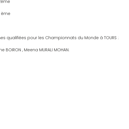
: 2ème
: 3 ème
eunes qualifiées pour les Championnats du Monde à TOURS :
aine BOIRON , Meena MURALI MOHAN.