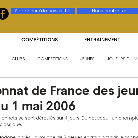
S'abonner à la newsletter
Nous contacter
COMPÉTITIONS
ENTRAÎNEMENT
CLUBS
COMPETITIONS
JEUNES
JOUEURS DU M
nat de France des jeu
 au 1 mai 2006
pionnats se sont déroulés sur 4 jours. Du nouveau : un champi
classique.
Modane, après un voyage de 3 heures en train ont pris le car p