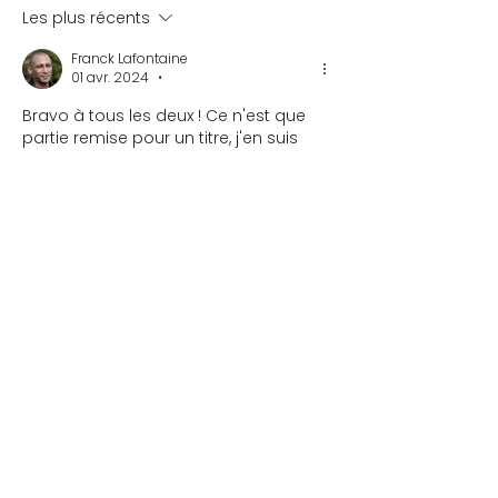
Les plus récents
Franck Lafontaine
01 avr. 2024
•
Bravo à tous les deux ! Ce n'est que 
partie remise pour un titre, j'en suis 
persuadé 🤗 
Vous m'avez PRESQUE convaincu de 
reprendre le classique 😎avec ce 
compte-rendu fort sympa illustré par 
de jolies photos... 
A bientôt,
Franck
J'aime
c.poulain.gaudemar
01 avr. 2024
•
J’ajoute mes bravos à ceux que je 
viens de lire.
Bravo aussi pour ce compte-rendu 