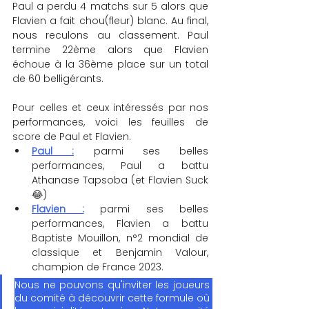
Paul a perdu 4 matchs sur 5 alors que 
Flavien a fait chou(fleur) blanc. Au final, 
nous reculons au classement. Paul 
termine 22ème alors que Flavien 
échoue à la 36ème place sur un total 
de 60 belligérants.
Pour celles et ceux intéressés par nos 
performances, voici les feuilles de 
score de Paul et Flavien.
Paul :
 parmi ses belles 
performances, Paul a battu 
Athanase Tapsoba (et Flavien Suck 
😂
)
Flavien :
 parmi ses belles 
performances, Flavien a battu 
Baptiste Mouillon, n°2 mondial de 
classique et Benjamin Valour, 
champion de France 2023.
Nous ne pouvons qu'inviter les joueurs 
du comité à découvrir cette formule où 