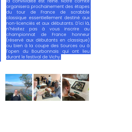
la convivialité est reine. Notre comité 
organisera prochainement des étapes 
du tour de France de scrabble 
classique essentiellement destiné aux 
non-licenciés et aux débutants. D'ici là, 
n'hésitez pas à vous inscrire au 
championnat de France honneur 
(réservé aux débutants en classique) 
ou bien à la coupe des Sources ou à 
l'open du Bourbonnais qui ont lieu 
durant le festival de Vichy.