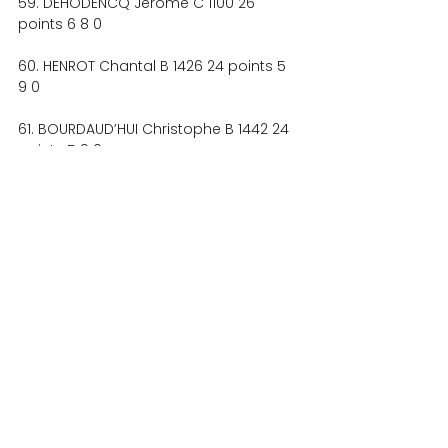
59. DEHODENCQ Jérôme C 1100 26 
points 6 8 0
60. HENROT Chantal B 1426 24 points 5 
9 0
61. BOURDAUD’HUI Christophe B 1442 24 
points 5 9 0
62. JEAN-BAPTISTE Gaston C 1069 24 
points 5 9 0
63. MAHE Laurent J 2177 24 points 5 9 0
64. BETSCH Janine A 1607 24 points 5 9 0
65. BAYLE Jean-Christophe B 1534 24 
points 5 9 0
66. BORDENAVE Sylvie B 1238 24 points 5 
9 0