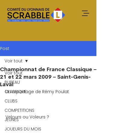
Post
Voir tout
Championnat de France Classique –
Voir tout
21 et 22 mars 2009 – Saint-Genis-
BUREAU
Laval
CLASSIQUE
Un reportage de Rémy Poulat
CLUBS
COMPETITIONS
Velours ou Voleurs ?
JEUNES
JOUEURS DU MOIS