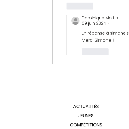
J'aime
Dominique Mottin
09 juin 2024
•
En réponse à
simone.s
Merci Simone !
J'aime
PLAN DU SITE
ACTUALITÉS
JEUNES
COMPÉTITIONS