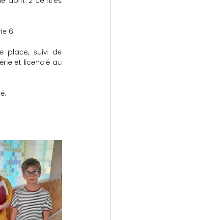
ie dont 2 centres 
 
ie 6.
 place, suivi de 
rie et licencié au 
é. 