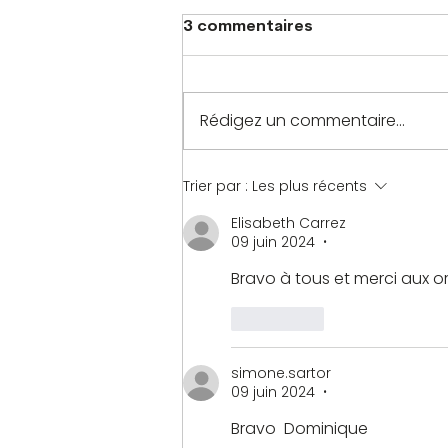
3 commentaires
Rédigez un commentaire...
Trier par :
Les plus récents
Elisabeth Carrez
09 juin 2024
•
Bravo à tous et merci aux or
J'aime
simone.sartor
09 juin 2024
•
Bravo  Dominique 