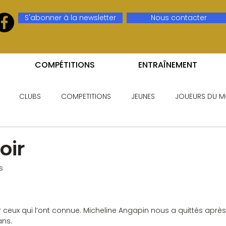
S'abonner à la newsletter
Nous contacter
COMPÉTITIONS
ENTRAÎNEMENT
CLUBS
COMPETITIONS
JEUNES
JOUEURS DU M
oir
s
r ceux qui l’ont connue. Micheline Angapin nous a quittés aprè
ans.