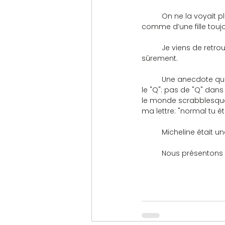
	On ne la voyait plus depuis quelque temps, mais ceux qui l’ont connue se souviendront d’elle 
comme d’une fille toujo
	Je viens de retrouver dans mes archives une photo de Micheline que les anciens reconnaîtront 
sûrement.
	Une anecdote qui me revient, lors d’un de mes premiers tournois à Bron au moment de prendre 
le "Q": pas de "Q" dan
le monde scrabblesque)
ma lettre: "normal tu éta
	Micheline était u
	Nous présentons