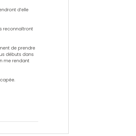
ous débuts dans 
en me rendant 
dicapée.