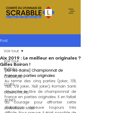
Post
Voir tout
Aix 2019 : Le meilleur en originales ?
Voir tout
Gilles Boiron !
BUREAU
[Aix-les-Bains] Championnat de 
France en parties originales
CLASSIQUE
Au terme des cinq parties (joker, 7/8, 
CLUBS
7&8, 7/8 joker, 7&8 joker), Romain Santi 
décroche le titre de championnat de 
COMPETITIONS
France en parties originales. Il en fallait 
JEUNES
du courage pour affronter cette 
diabolique épreuve toujours très 
JOUEURS DU MOIS
difficile. Pour preuve, il était possible de 