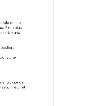
abble pointe le 
que…2 mn plus 
i arrive une 
ébastien.
s dans une 
menu truite de 
e sent mieux…et 