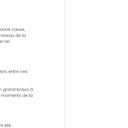
bonne cause, 
 niveau de la 
n tel 
ors entre ces 
 un grand bravo à 
ns moments de la 
nt été 