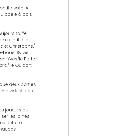
tite salle. A 
du poêle à bois 
ujours truffé 
 relatif à la 
dale; Christophe/ 
e-boue; Sylvie 
an-Yves/le Porte-
rard/ le Guidon; 
joué deux parties 
individuel a été 
es joueurs du 
ser les laines 
ues ont été 
chaudes.