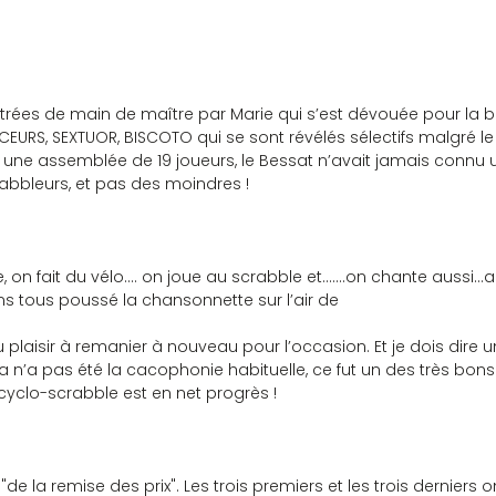
bitrées de main de maître par Marie qui s’est dévouée pour la 
EURS, SEXTUOR, BISCOTO qui se sont révélés sélectifs malgré le
our une assemblée de 19 joueurs, le Bessat n’avait jamais connu u
bbleurs, et pas des moindres !
 on fait du vélo…. on joue au scrabble et…….on chante aussi…al
ns tous poussé la chansonnette sur l’air de
eu plaisir à remanier à nouveau pour l’occasion. Et je dois dire
a n’a pas été la cacophonie habituelle, ce fut un des très bo
cyclo-scrabble est en net progrès !
de la remise des prix". Les trois premiers et les trois derniers o