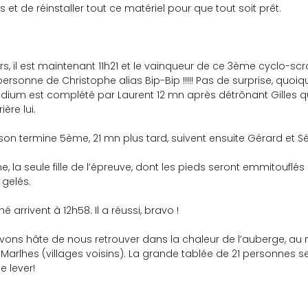
es et de réinstaller tout ce matériel pour que tout soit prêt.
rs, il est maintenant 11h21 et le vainqueur de ce 3ème cyclo-scr
ersonne de Christophe alias Bip-Bip !!!!! Pas de surprise, quoi
podium est complété par Laurent 12 mn après détrônant Gilles qu
ère lui.
son termine 5ème, 21 mn plus tard, suivent ensuite Gérard et S
aine, la seule fille de l’épreuve, dont les pieds seront emmitouflé
 gelés.
arrivent à 12h58. Il a réussi, bravo !
avons hâte de nous retrouver dans la chaleur de l’auberge, au 
Marlhes (villages voisins). La grande tablée de 21 personnes s
e lever!