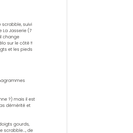
scrabble, suivi 
 La Jasserie (7 
il change 
o sur le côté !! 
gts et les pieds 
 anagrammes 
ne ?) mais il est 
pas démérité et 
doigts gourds, 
e scrabble…, de 