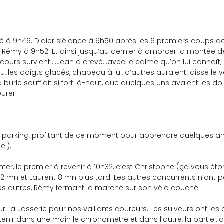
 à 9h46. Didier s’élance à 9h50 après les 6 premiers coups de 
 Rémy à 9h52. Et ainsi jusqu’au dernier à amorcer la montée de
cours survient….Jean a crevé…avec le calme qu’on lui connaît, 
 les doigts glacés, chapeau à lui, d’autres auraient laissé le vél
burle soufflait si fort là-haut, que quelques uns avaient les doi
eurer.
 le parking, profitant de ce moment pour apprendre quelques
e!).
ter, le premier à revenir à 10h32, c’est Christophe (ça vous éton
r 2 mn et Laurent 8 mn plus tard. Les autres concurrents n’ont 
 les autres, Rémy fermant la marche sur son vélo couché.
La Jasserie pour nos vaillants coureurs. Les suiveurs ont les 
tenir dans une main le chronomètre et dans l’autre, la partie…d