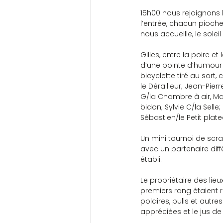
15h00 nous rejoignons l
l’entrée, chacun pioch
nous accueille, le solei
Gilles, entre la poire 
d’une pointe d’humour 
bicyclette tiré au sort,
le Dérailleur; Jean-Pier
G/la Chambre à air, Ma
bidon; Sylvie C/la Selle
Sébastien/le Petit plate
Un mini tournoi de scra
avec un partenaire diff
établi.
Le propriétaire des lie
premiers rang étaient r
polaires, pulls et autre
appréciées et le jus d