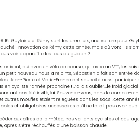
15. Guylaine et Rémy sont les premiers, une voiture pour Guyla
couché…innovation de Rémy cette année, mais où vont-ils s’arrê
nous voir apparaître les fous du guidon ?
 arrivent, qui avec un vélo de course, qui avec un VTT; les suiv
Un petit nouveau nous a rejoints, Sébastien a fait son entrée da
olas, Jean-Pierre et Marie-France ont souhaité aussi participe
 en cycliste l’année prochaine ! J’allais oublier…le froid glacial
 pourtant pas été invité, lui. Souvenez-vous, dans le compte-ren
 et autres moufles étaient reléguées dans les sacs…cette année,
bles et obligatoires accessoires qu’il ne fallait pas avoir oubl
éder aux affres de la météo, nos vaillants cyclistes et courage
 après s’être réchauffés d’une boisson chaude.