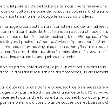
e chalet juste à côté de l’auberge où nous avons réservé une pe
e dans un carton une paire de pantoufles colorées, la chaleur 
l qui maintenant brille fort apporte lui aussi sa chaleur…
et le fromage, a concocté un bref compte-rendu de la matinée to
comme à son habitude. Ensuite chacun s’est vu attribué un nom
 ce qui nous a donné le cocktail suivant : Marie-Françoise/la Pé
re/le Rayon; Tiphaine/la Cocotte; Olivier/le Pignon; Jean/le Gard
rie-France/la Pompe; Guylaine/la Jante; Rémy/le Cale-pied; Je
; Laurent/le Grand-plateau; Didier/le Patin; Nicolas/le Boyau; Gé
au; Gilles/le Grand bi; Jacqueline/la Fourche.
bble en paires individuel a vu le jour. En effet nous avons tous 
érent. En ajoutant le résultat des deux manches, un classement 
ux a rajouté une bûche dans le poêle, était-ce bien nécessaire, l
ouges, non pas de froid mais de chaleur cette fois ! On a vu val
s vêtements au fond de la salle. La boisson et la collation prév
e pomme bien frais a connu plus de succès que les boissons 