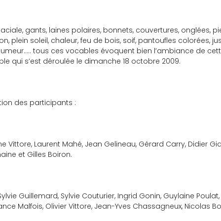
 glaciale, gants, laines polaires, bonnets, couvertures, onglées, p
ion, plein soleil, chaleur, feu de bois, soif, pantoufles colorées,
umeur….. tous ces vocables évoquent bien l’ambiance de cett
ble qui s’est déroulée le dimanche 18 octobre 2009.
ion des participants :
he Vittore, Laurent Mahé, Jean Gelineau, Gérard Carry, Didier Gid
aine et Gilles Boiron.
Sylvie Guillemard, Sylvie Couturier, Ingrid Gonin, Guylaine Poulat
ance Malfois, Olivier Vittore, Jean-Yves Chassagneux, Nicolas 