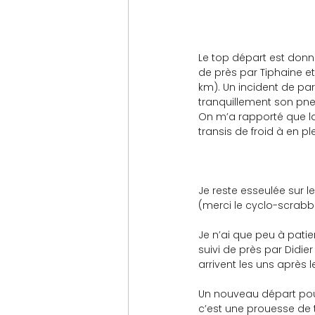
Le top départ est donné
de près par Tiphaine et
km). Un incident de par
tranquillement son pneu,
On m’a rapporté que la 
transis de froid à en pl
Je reste esseulée sur
(merci le cyclo-scrabbl
Je n’ai que peu à patien
suivi de près par Didie
arrivent les uns après
Un nouveau départ pour 
c’est une prouesse de 