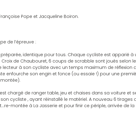
rançoise Pope et Jacqueline Boiron.
ipe de l’épreuve :
 préparée, identique pour tous. Chaque cycliste est apparié à 
a Croix de Chaubouret, 6 coups de scrabble sont joués selon le
 lecteur à son cycliste avec un temps maximum de réflexion de 
ste enfourche son engin et fonce (ou essaie !) pour une premi
e montée).
s’est chargé de ranger table, jeu et chaises dans sa voiture et se
 son cycliste , ayant réinstallé le matériel. A nouveau 6 tirages 
re-montée à La Jasserie et pour finir ce périple, arrivée de la