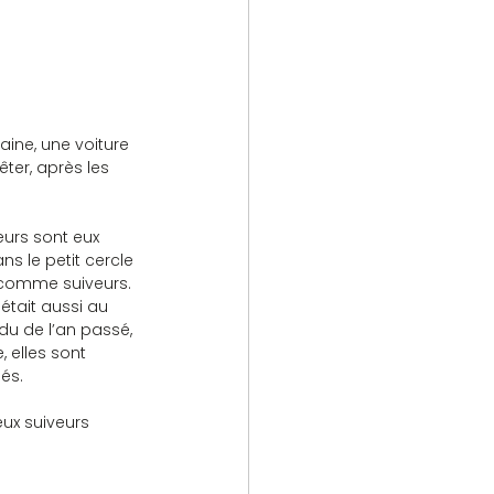
ine, une voiture 
ter, après les 
eurs sont eux 
ns le petit cercle 
r comme suiveurs. 
 était aussi au 
du de l’an passé, 
 elles sont 
iés.
ux suiveurs 