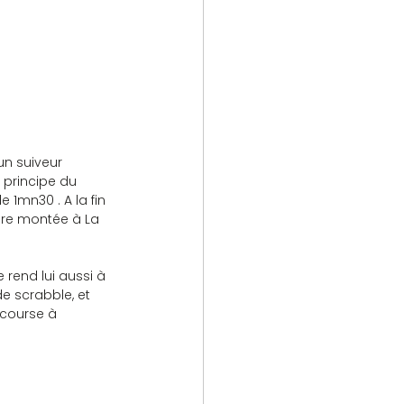
un suiveur 
 principe du 
1mn30 . A la fin 
ère montée à La 
 rend lui aussi à 
de scrabble, et 
 course à 