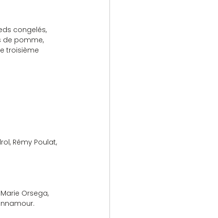
ieds congelés, 
 jus de pomme, 
e troisième 
rol, Rémy Poulat, 
, Marie Orsega, 
Bonnamour.