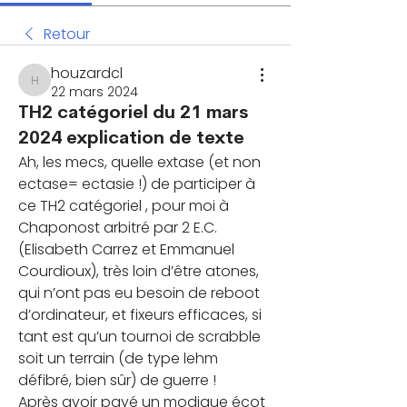
Retour
houzardcl
houzardcl
22 mars 2024
TH2 catégoriel du 21 mars
2024 explication de texte
Ah, les mecs, quelle extase (et non 
ectase= ectasie !) de participer à 
ce TH2 catégoriel , pour moi à 
Chaponost arbitré par 2 E.C. 
(Elisabeth Carrez et Emmanuel 
Courdioux), très loin d’être atones, 
qui n’ont pas eu besoin de reboot 
d’ordinateur, et fixeurs efficaces, si 
tant est qu’un tournoi de scrabble 
soit un terrain (de type lehm 
défibré, bien sûr) de guerre !
Après avoir payé un modique écot 