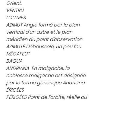
Orient.
VENTRU
LOUTRES
AZIMUT Angle formé par le plan 
vertical d'un astre et le plan 
méridien du point d'observation
AZIMUTÉ Déboussolé, un peu fou.
MÉGAFEU*
BAQUA
ANDRIANA  En malgache, la 
noblesse malgache est désignée 
par le terme générique Andriana
ÉRIGÉES   
PÉRIGÉES Point de l'orbite, réelle ou 
apparente, d'un astre, ou d'un 
satellite artificiel, quand ce corps 
céleste se trouve le plus près de la 
Terre
MORILLO(N)  1 variété de raisin noir · 