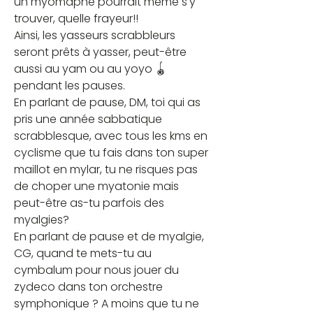
un myomaphe pourrait même s'y 
trouver, quelle frayeur!!
Ainsi, les yasseurs scrabbleurs 
seront prêts à yasser, peut-être 
aussi au yam ou au yoyo 🪀 
pendant les pauses.
En parlant de pause, DM, toi qui as 
pris une année sabbatique 
scrabblesque, avec tous les kms en 
cyclisme que tu fais dans ton super 
maillot en mylar, tu ne risques pas 
de choper une myatonie mais 
peut-être as-tu parfois des 
myalgies?
En parlant de pause et de myalgie, 
CG, quand te mets-tu au 
cymbalum pour nous jouer du 
zydeco dans ton orchestre 
symphonique ? A moins que tu ne 