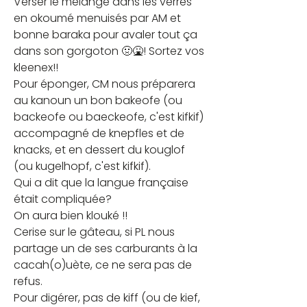
Verser le mélange dans les verres 
en okoumé menuisés par AM et 
bonne baraka pour avaler tout ça 
dans son gorgoton 🤢🤮! Sortez vos 
kleenex!!
Pour éponger, CM nous préparera 
au kanoun un bon bakeofe (ou 
backeofe ou baeckeofe, c'est kifkif) 
accompagné de knepfles et de 
knacks, et en dessert du kouglof 
(ou kugelhopf, c'est kifkif).
Qui a dit que la langue française 
était compliquée?
On aura bien klouké !!
Cerise sur le gâteau, si PL nous 
partage un de ses carburants à la 
cacah(o)uète, ce ne sera pas de 
refus.
Pour digérer, pas de kiff (ou de kief, 