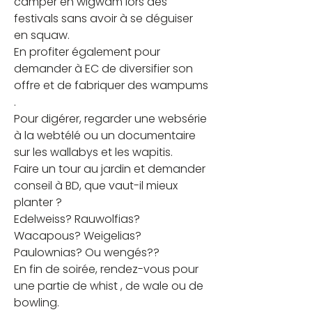
camper en wigwam lors des 
festivals sans avoir à se déguiser 
en squaw.
En profiter également pour 
demander à EC de diversifier son 
offre et de fabriquer des wampums 
.
Pour digérer, regarder une websérie 
à la webtélé ou un documentaire 
sur les wallabys et les wapitis.
Faire un tour au jardin et demander 
conseil à BD, que vaut-il mieux 
planter ?
Edelweiss? Rauwolfias? 
Wacapous? Weigelias? 
Paulownias? Ou wengés??
En fin de soirée, rendez-vous pour 
une partie de whist ️️️️, de wale ou de 
bowling.