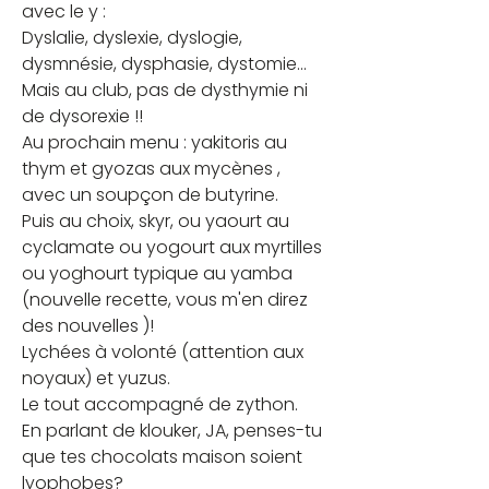
avec le y :
Dyslalie, dyslexie, dyslogie, 
dysmnésie, dysphasie, dystomie...
Mais au club, pas de dysthymie ni 
de dysorexie !!
Au prochain menu : yakitoris au 
thym et gyozas aux mycènes , 
avec un soupçon de butyrine.
Puis au choix, skyr, ou yaourt au 
cyclamate ou yogourt aux myrtilles 
ou yoghourt typique au yamba 
(nouvelle recette, vous m'en direz 
des nouvelles )!
Lychées à volonté (attention aux 
noyaux) et yuzus.
Le tout accompagné de zython.
En parlant de klouker, JA, penses-tu 
que tes chocolats maison soient 
lyophobes?