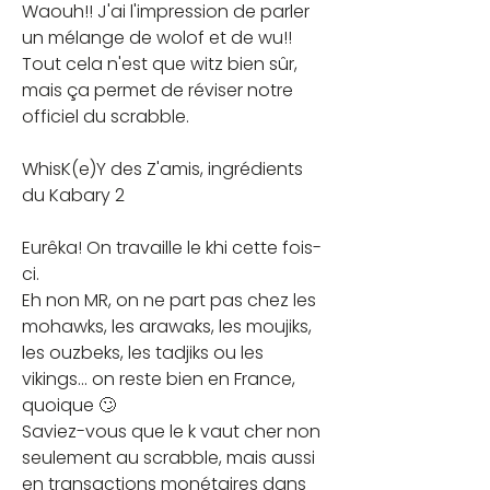
Waouh!! J'ai l'impression de parler 
un mélange de wolof et de wu!!
Tout cela n'est que witz bien sûr, 
mais ça permet de réviser notre 
officiel du scrabble.
WhisK(e)Y des Z'amis, ingrédients 
du Kabary 2
Eurêka! On travaille le khi cette fois-
ci.
Eh non MR, on ne part pas chez les 
mohawks, les arawaks, les moujiks, 
les ouzbeks, les tadjiks ou les 
vikings... on reste bien en France, 
quoique 🙄
Saviez-vous que le k vaut cher non 
seulement au scrabble, mais aussi 
en transactions monétaires dans 