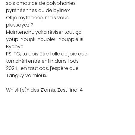
sois amatrice de polyphonies 
pyrénéennes ou de byline?
Ok je mythonne, mais vous 
plussoyez ?
Maintenant, yaka réviser tout ça, 
youp! Youpi!! Youpie!!! Youppie!!!!
Byebye
PS: TG, tu dois être folle de joie que 
ton chéri entre enfin dans l'ods 
2024 , en tout cas, j'espère que 
Tanguy va mieux.
WhisK(e)Y des Z'amis, Zest final 4
C'est la bérézina!
Et pas que chez les gazaouis.
J'ai beaucoup zigonné 🤔 à 
zwanzer avec le z, pas inspirant du 
tout pour les zygoma(-tiques).