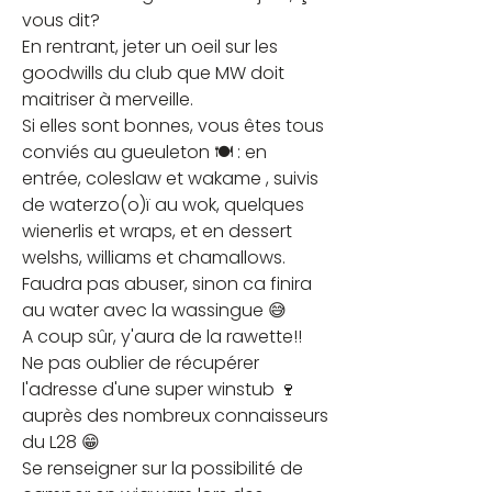
vous dit?
En rentrant, jeter un oeil sur les 
goodwills du club que MW doit 
maitriser à merveille.
Si elles sont bonnes, vous êtes tous 
conviés au gueuleton 🍽️ : en 
entrée, coleslaw et wakame , suivis 
de waterzo(o)ï au wok, quelques 
wienerlis et wraps, et en dessert 
welshs, williams et chamallows.
Faudra pas abuser, sinon ca finira 
au water avec la wassingue 😅
A coup sûr, y'aura de la rawette!!
Ne pas oublier de récupérer 
l'adresse d'une super winstub 🍷 
auprès des nombreux connaisseurs 
du L28 😁
Se renseigner sur la possibilité de 