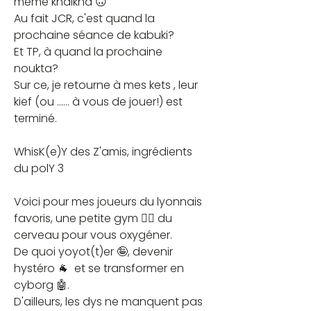
même khalkha 🙃
Au fait JCR, c'est quand la 
prochaine séance de kabuki?
Et TP, à quand la prochaine 
noukta?
Sur ce, je retourne à mes kets , leur 
kief (ou ...... à vous de jouer!) est 
terminé.
WhisK(e)Y des Z'amis, ingrédients 
du polY 3
Voici pour mes joueurs du lyonnais 
favoris, une petite gym 🤸‍♂️ du 
cerveau pour vous oxygéner.
De quoi yoyot(t)er 🤪, devenir 
hystéro 🐐  et se transformer en 
cyborg 🤖.
D'ailleurs, les dys ne manquent pas 