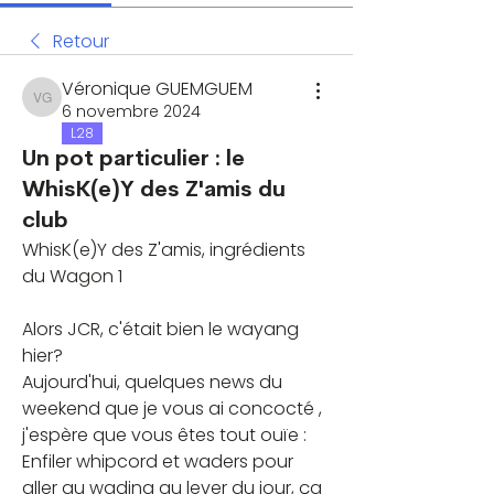
Retour
Véronique GUEMGUEM
Véronique GUEMGUEM
6 novembre 2024
L28
Un pot particulier : le
WhisK(e)Y des Z'amis du
club
WhisK(e)Y des Z'amis, ingrédients 
du Wagon 1
Alors JCR, c'était bien le wayang 
hier?
Aujourd'hui, quelques news du 
weekend que je vous ai concocté , 
j'espère que vous êtes tout ouïe :
Enfiler whipcord et waders pour 
aller au wading au lever du jour, ça 