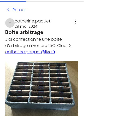
Retour
catherine.paquet
catherine.paquet
29 mai 2024
Boîte arbitrage
J’ai confectionné une boîte 
d’arbitrage à vendre 15€. Club L31. 
catherine.paquet@live.fr