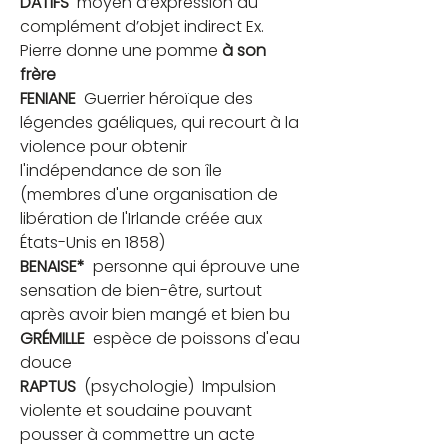
DATIFS
  moyen d’expression du 
complément d’objet indirect Ex. 
Pierre donne une pomme 
à son 
frère
FENIANE
  Guerrier héroïque des 
légendes gaéliques, qui recourt à la 
violence pour obtenir 
l'indépendance de son île 
(membres d'une organisation de 
libération de l'Irlande créée aux 
États-Unis en 1858)
BENAISE*
  personne qui éprouve une 
sensation de bien-être, surtout 
après avoir bien mangé et bien bu
GRÉMILLE
  espèce de poissons d'eau 
douce
RAPTUS
  (psychologie)  Impulsion 
violente et soudaine pouvant 
pousser à commettre un acte 