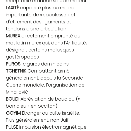
réceptacle étanche sous le moteur.
LAXITÉ
 capacité plus ou moins 
importante de « souplesse » et 
d'étirement des ligaments et 
tendons d'une articulation
MUREX
 directement emprunté au 
mot latin murex qui, dans l'Antiquité, 
désignait certains mollusques 
gastéropodes
PUROS
  cigares dominicains
TCHETNIK
 Combattant armé ; 
généralement, depuis la Seconde 
Guerre mondiale, l'organisation de 
Mihailović
BOUDI
 Abréviation de boudiou (« 
bon dieu » en occitan)
GOYIM
 Étranger au culte israélite. 
Plus généralement, non Juif
PULSE
 Impulsion électromagnétique 