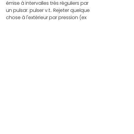
émise à intervalles très réguliers par 
un pulsar. pulser v.t.. Rejeter quelque 
chose à l'extérieur par pression (ex 
air pulsé).
3
3
4
95
Write a comment...
Newest
Elisabeth Carrez
Apr 23, 2024
•
Merci Claire, court mais bien pensé ! 
Like