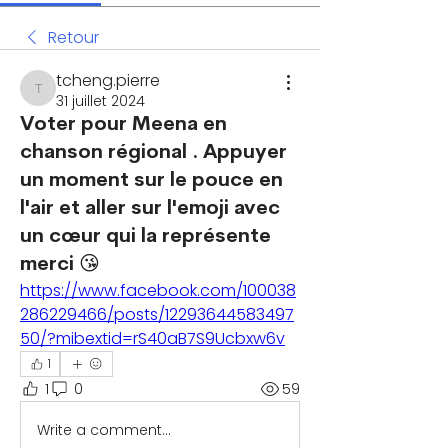
Retour
tcheng.pierre
tcheng.pierre
31 juillet 2024
Voter pour Meena en
chanson régional . Appuyer
un moment sur le pouce en
l'air et aller sur l'emoji avec
un cœur qui la représente
merci 😘
https://www.facebook.com/100038
286229466/posts/12293644583497
50/?mibextid=rS40aB7S9Ucbxw6v
1
1
0
59
Write a comment...