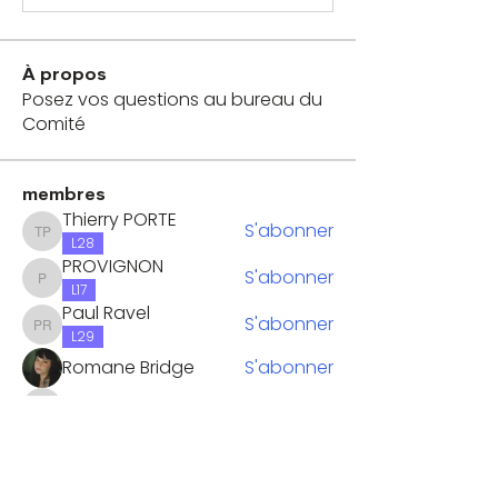
À propos
Posez vos questions au bureau du
Comité
membres
Thierry PORTE
S'abonner
Thierry PORTE
L28
PROVIGNON
S'abonner
PROVIGNON
L17
Paul Ravel
S'abonner
Paul Ravel
L29
Romane Bridge
S'abonner
muriel.vulin
S'abonner
muriel.vulin
Voir tous les membres (29)