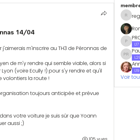
membr
reg
regis-p
Ro
onnas 14/04
PR
PROVI
L17
 j'aimerais m'inscrire au TH3 de Péronnas de 
Pau
Paul Ra
L2
n de m'y rendre qui semble viable, alors si 
Ann
on (voire Ecully !) pour s'y rendre et qu'il 
L19
Voir to
 volontiers la route !
ganisation toujours anticipée et prévue 
dans votre voiture je suis sûr que Yoann 
r aussi ;)
105 vues