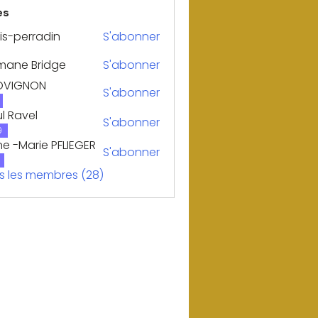
es
is-perradin
S'abonner
erradin
mane Bridge
S'abonner
OVIGNON
S'abonner
GNON
l Ravel
S'abonner
vel
9
e -Marie PFLIEGER
S'abonner
us les membres (28)