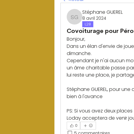
Stéphane GUEREL
8 avril 2024
Stéphane GUEREL
L28
Covoiturage pour Pér
Bonjour,
Dans un élan d'envie de jouer
dimanche.
Cependant je n'ai aucun moye
un âme charitable passe par Ly
lui reste une place, je partage
Stéphane GUEREL, pour une or
bien à l'avance 
PS: Si vous avez deux places 
Loday acceptera de venir joue
0
5 commentaires