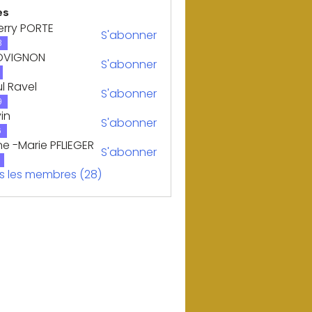
es
erry PORTE
S'abonner
 PORTE
8
OVIGNON
S'abonner
GNON
l Ravel
S'abonner
vel
9
in
S'abonner
6
e -Marie PFLIEGER
S'abonner
us les membres (28)