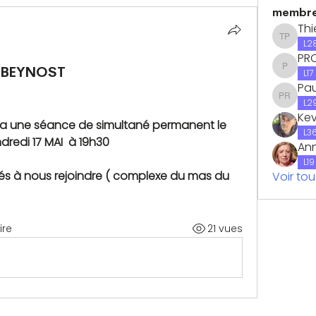
membr
Thi
Thierry
L2
PR
à BEYNOST
PROVI
L17
Pau
Paul Ra
L2
Kev
ra une séance de simultané permanent le 
L3
ndredi 17 MAI  à 19h30
Ann
L19
és à nous rejoindre ( complexe du mas du 
Voir to
re
21 vues