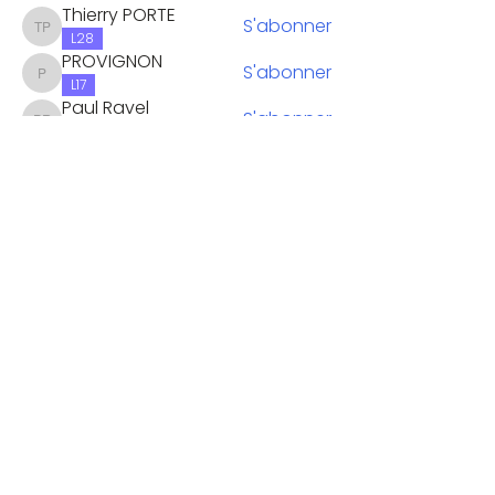
Thierry PORTE
S'abonner
Thierry PORTE
L28
PROVIGNON
S'abonner
PROVIGNON
L17
Paul Ravel
S'abonner
Paul Ravel
L29
Kevin
S'abonner
L36
Anne -Marie PFLIEGER
S'abonner
L19
Voir tous les membres (28)