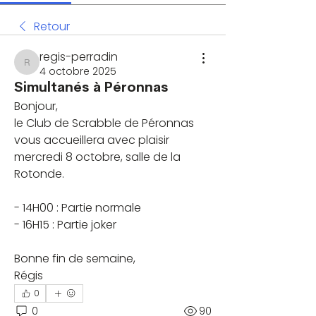
Retour
regis-perradin
regis-perradin
4 octobre 2025
Simultanés à Péronnas
‌Bonjour,
le Club de Scrabble de Péronnas 
vous accueillera avec plaisir 
mercredi 8 octobre, salle de la 
Rotonde.
- 14H00 : Partie normale
- 16H15 : Partie joker
Bonne fin de semaine,
Régis
0
0
90