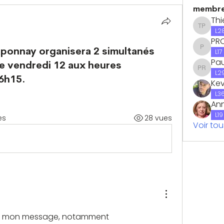
membr
Thi
Thierry
L2
PR
aponnay organisera 2 simultanés
PROVI
L17
Pau
le vendredi 12 aux heures
Paul Ra
L2
16h15.
Kev
L3
Ann
L19
es
28 vues
Voir to
ner mon message, notamment