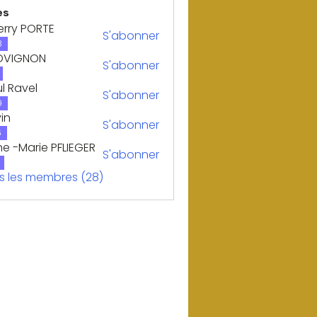
es
erry PORTE
S'abonner
 PORTE
8
OVIGNON
S'abonner
GNON
l Ravel
S'abonner
vel
9
in
S'abonner
6
e -Marie PFLIEGER
S'abonner
us les membres (28)