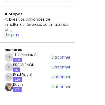
À propos
Publiez vos annonces de
simultanés fédéraux ou simultanés
pe
...
Lire plus
membres
Thierry PORTE
S'abonner
Thierry PORTE
L28
PROVIGNON
S'abonner
PROVIGNON
L17
Paul Ravel
S'abonner
Paul Ravel
L29
Kevin
S'abonner
L36
Anne -Marie PFLIEGER
S'abonner
L19
Voir tous les membres (28)