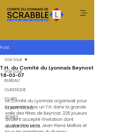
Post
Voir tout
T.H. du Comité du Lyonnais Beynost
Voir tout
18-03-07
BUREAU
CLASSIQUE
CLUBS
Le Comité du Lyonnais organisait pour 
la première fois un T.H. dans la grande 
COMPETITIONS
salle des fêtes de Beynost. 226 joueurs 
JEUNES
avaient accepté l’invitation dont 
quatre 1ère série. Jean-Pierre Malfois et 
JOUEURS DU MOIS
tous les membres du Bureau 