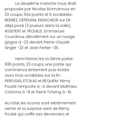
	La deuxième manche nous était 
proposée par Nicolas Bonnamour en 
23 coups, 924 points et 5 scrabbles : 
BEERIEZ, DEPEIGNA, ENSACHEUR sur EN 
déjà posé (3 joueurs dans la salle), 
ASSEYENT et TROUILLE. Emmanuel 
Courdioux, décidément sur un nuage 
gagne à -22 devant Pierre-Claude 
Singer -23 et Jean Fertier -25.
	Henri Perriot tire la 3ème partie. 
936 points, 23 coups, une partie qui 
commence lentement puis éclate 
avec trois scrabbles sur la fin : 
PERFUSAS, ETOILAS et REQUIEM. Rémy 
Poulat l’emporte à -4 devant Matthieu 
Colonna à -8 et Pierre Tcheng à -15.
Au total, les scores sont extrêmement 
serrés et la surprise vient de Rémy 
Poulat qui coiffe ses devanciers et 