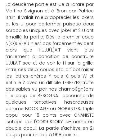
La deuxième partie est lue à Tarare par 
Martine Sivignon et à Bron par Patrice 
Brun. Il valait mieux apprécier les jokers 
et les U pour performer puisque deux 
scrabbles uniques avec joker et 2 U ont 
émaillé la partie. Dès le premier coup 
N(O)UVEAU n'est pas forcément évident 
alors que HULU(L)AIT vient plus 
facilement à condition de construire 
ULULAIT sec et de voir le H sur la grille. 
Entre ces deux coups il fallait optimiser 
les lettres chères Y puis K puis W et 
enfin le Z avec un difficile TERFEZES, truffe 
des sables vu par nos champi(gn)ons 
! Le coup de BESOGNAT accoucha de 
quelques tentatives hasardeuses 
comme BOOSTAGE ou GOBANTES. Triple 
appui pour 18 points avec ONANISTE 
isotopé par l'ODS9 STORY lui-même en 
double appui. La partie s'achève en 21 
coups pour un top à 958 points.