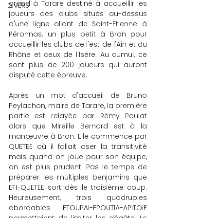
grand à Tarare destiné à accueillir les 
DIVERS
joueurs des clubs situés au-dessus 
d'une ligne allant de Saint-Etienne à 
Péronnas, un plus petit à Bron pour 
accueillir les clubs de l'est de l'Ain et du 
Rhône et ceux de l'Isère. Au cumul, ce 
sont plus de 200 joueurs qui auront 
disputé cette épreuve.
Après un mot d'accueil de Bruno 
Peylachon, maire de Tarare, la première 
partie est relayée par Rémy Poulat 
alors que Mireille Bernard est à la 
manœuvre à Bron. Elle commence par 
QUETEE où il fallait oser la transitivité 
mais quand on joue pour son équipe, 
on est plus prudent. Pas le temps de 
préparer les multiples benjamins que 
ETI-QUETEE sort dès le troisième coup. 
Heureusement, trois quadruples 
abordables ETOUPAI-EPOUTIA-APITOIE 