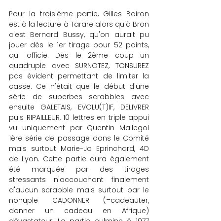
Pour la troisième partie, Gilles Boiron 
est à la lecture à Tarare alors qu'à Bron 
c'est Bernard Bussy, qu'on aurait pu 
jouer dès le 1er tirage pour 52 points, 
qui officie. Dès le 2ème coup un 
quadruple avec SURNOTEZ, TONSUREZ 
pas évident permettant de limiter la 
casse. Ce n'était que le début d'une 
série de superbes scrabbles avec 
ensuite GALETAIS, EVOLU(T)IF, DELIVRER 
puis RIPAILLEUR, 10 lettres en triple appui 
vu uniquement par Quentin Mallegol 
1ère série de passage dans le Comité 
mais surtout Marie-Jo Eprinchard, 4D 
de Lyon. Cette partie aura également 
été marquée par des tirages 
stressants n'accouchant finalement 
d'aucun scrabble mais surtout par le 
nonuple CADONNER (=cadeauter, 
donner un cadeau en Afrique) 
dévastateur. La partie culmine à 1077 