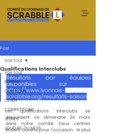
Post
Voir tout
Qualifications Interclubs
Voir tout
Résultats par équipes 
BUREAU
disponibles sur : 
https://www.lyonnais-
CLASSIQUE
scrabble.org/resultats-saison
CLUBS
COMPETITIONS
Les qualifications Interclubs se 
déroulaient ce dimanche 24 mars 
JEUNES
dans notre comité. Deux centres 
JOUEURS DU MOIS
étaient ouverts pour l'occasion : le plus 