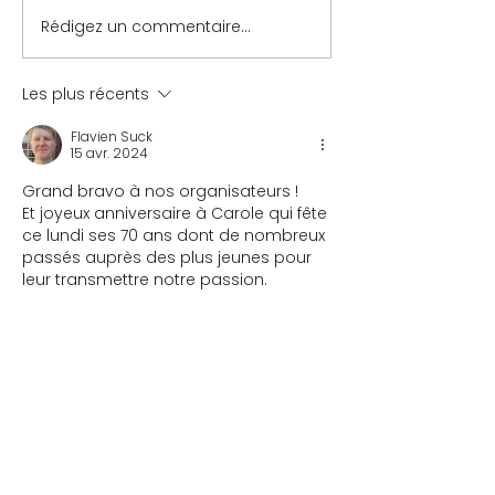
Rédigez un commentaire...
Les plus récents
Flavien Suck
15 avr. 2024
Grand bravo à nos organisateurs !
Et joyeux anniversaire à Carole qui fête 
ce lundi ses 70 ans dont de nombreux 
passés auprès des plus jeunes pour 
leur transmettre notre passion.
Félicitations à Léon de Saint-Galmier 
qui a écrasé la concurrence en 
devançant le deuxième de 255 points 
!!! Un futur champion!
Modifié
J'aime