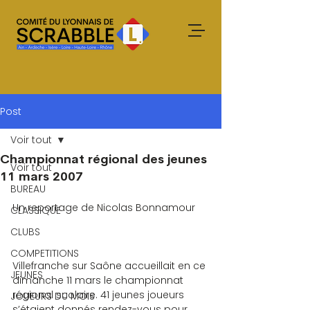
Post
Voir tout
Championnat régional des jeunes
Voir tout
11 mars 2007
BUREAU
Un reportage de Nicolas Bonnamour
CLASSIQUE
CLUBS
COMPETITIONS
Villefranche sur Saône accueillait en ce 
JEUNES
dimanche 11 mars le championnat 
régional scolaire. 41 jeunes joueurs 
JOUEURS DU MOIS
s’étaient donnés rendez-vous pour 