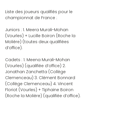
Liste des joueurs qualifiés pour le 
championnat de France :
Juniors : 1. Meera Murali-Mohan 
(Vourles) + Lucille Boiron (Roche la 
Molière) (toutes deux qualifiées 
d’office).
Cadets : 1. Meena Murali-Mohan 
(Vourles) (qualifiée d’office) 2. 
Jonathan Zanchetta (Collège 
Clemenceau) 3. Clément Bonnard 
(Collège Clemenceau) 4. Vincent 
Floriot (Vourles) + Tiphaine Boiron 
(Roche la Molière) (qualifiée d’office).
Benjamins : 1. Mathis Blanchard 
(Collège Bellevue) 2. Thibault 
Widemann (Collège Bellevue) 3. Claire 
Moriaud 4. Anas Driss (Collège 