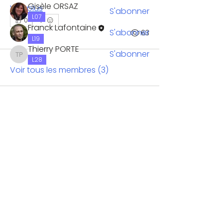
Gisèle ORSAZ
Voir plus
S'abonner
L07
0
Franck Lafontaine
S'abonner
0
63
L19
Thierry PORTE
S'abonner
Thierry PORTE
L28
Voir tous les membres (3)