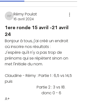
Rémy Poulat
Rémy Poulat
16 avril 2024
1ere ronde 15 avril -21 avril
24
Bonjour à tous, j'ai créé un endroit 
où inscrire nos résultats :
J'espère qu'il n'y a pas trop de 
prénoms qui se répètent sinon on 
met l'initiale du nom.
À propos
Claudine - Rémy : Partie 1 : 6,5 vs 14,5 
Bienvenue ! Faites un tour sur cette
puis 
page et rejoignez les c
...
                                 Partie 2 : 3 vs 18. 
Lire plus
                                      donc 0 - 6 
A+
membres