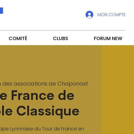
MON COMPTE
COMITÉ
CLUBS
FORUM NEW
 des associations de Chaponost
de France de
le Classique
étape Lyonnaise du Tour de France en