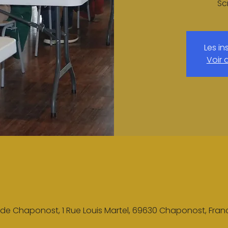
Sc
Les in
Voir 
de Chaponost, 1 Rue Louis Martel, 69630 Chaponost, Fran