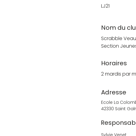
LJ21
Nom du cl
Scrabble Veau
Section Jeune
Horaires
2 mardis par m
Adresse
Ecole La Colo
42330 Saint Gal
Responsab
S
ylvie Venet