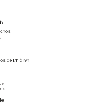
ub
chois
s
ois de 17h à 19h
mbe
mier
le