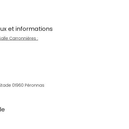
ieux et informations
Salle Carronnières :
 Stade 01960 Péronnas
le