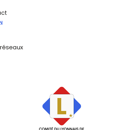
act
IN
 réseaux