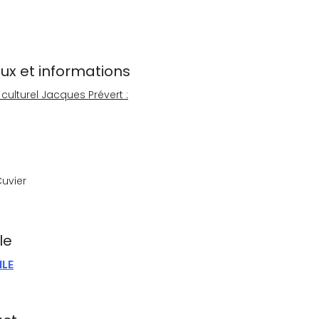
ieux et informations
 culturel Jacques Prévert :
Cuvier
le
ILE