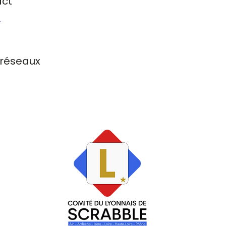
act
T
 réseaux