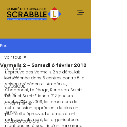
Post
Voir tout
Vermeils 2 – Samedi 6 février 2010
Voir tout
L’épreuve des Vermeils 2 se déroulait 
BUREAU
cette année dans 6 centres contre 5 la 
saison précédente : Ambérieu, 
CLASSIQUE
Chaponost, Le Péage, Renaison, Saint-
CLUBS
Didier et Saint-Etienne. 212 joueurs 
contre 173 en 2009, les amateurs de 
COMPETITIONS
cette session apprécient de plus en 
JEUNES
plus cette épreuve. Le temps étant 
redevenu clément, les organisateurs 
JOUEURS DU MOIS
n’ont pas eu à souffrir d’un trop grand 