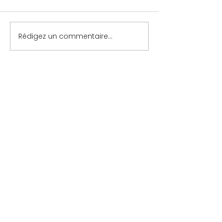
Rédigez un commentaire...
Contact
-
Mentions légales
-
Politique de confidentialité