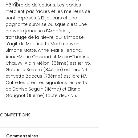
DIVERS
nombre de défections. Les parties 
n’étaient pas faciles et les meilleurs se 
sont imposés. 212 joueurs et une 
gagnante surprise puisque c’est une 
nouvelle joueuse d’Ambérieu, 
transfuge de la Nièvre, qui s’impose, il 
s’agit de Mauricette Martin devant 
Simone Motte, Anne-Marie Ferrand, 
Anne-Marie Orssaud et Marie-Thérèse 
Chauvy. Alain Méloni (6ème) est 1er N5, 
Gabrielle Serrero (84ème) est 1ère N6 
et Yvette Baccus (78ème) est 1ère N7. 
Outre les précités signalons les perfs 
de Denise Seguin (11ème) et Eliane 
Gougnot (15ème) toute deux N5.
COMPETITIONS
Commentaires