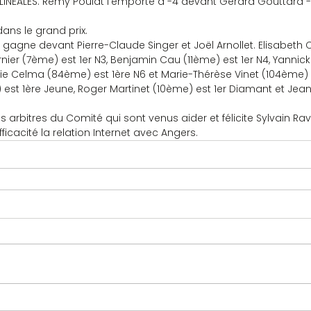
LINEALES. Rémy Poulat l’emporte à -4 devant Gérard Gouttard -5
dans le grand prix.
 gagne devant Pierre-Claude Singer et Joël Arnollet. Elisabeth 
rnier (7ème) est 1er N3, Benjamin Cau (11ème) est 1er N4, Yannic
ie Celma (84ème) est 1ère N6 et Marie-Thérèse Vinet (104ème) e
 est 1ère Jeune, Roger Martinet (10ème) est 1er Diamant et Jea
es arbitres du Comité qui sont venus aider et félicite Sylvain Ra
cacité la relation Internet avec Angers.