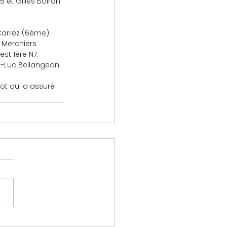
 et Gilles Boiron 
Carrez (6ème) 
k Merchiers 
st 1ère N7. 
n-Luc Bellangeon 
vot qui a assuré 