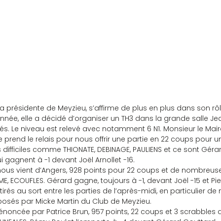
ard, la présidente de Meyzieu, s’affirme de plus en plus dans son rô
nnée, elle a décidé d’organiser un TH3 dans la grande salle Je
s. Le niveau est relevé avec notamment 6 N1. Monsieur le Maire
le prend le relais pour nous offrir une partie en 22 coups pour u
 difficiles comme THIONATE, DEBINAGE, PAULIENS et ce sont Géra
i gagnent à -1 devant Joël Arnollet -16.
s vient d’Angers, 928 points pour 22 coups et de nombreuses 
, ECOUFLES. Gérard gagne, toujours à -1, devant Joël -15 et Pie
irés au sort entre les parties de l’après-midi, en particulier de
posés par Micke Martin du Club de Meyzieu.
 énoncée par Patrice Brun, 957 points, 22 coups et 3 scrabbles