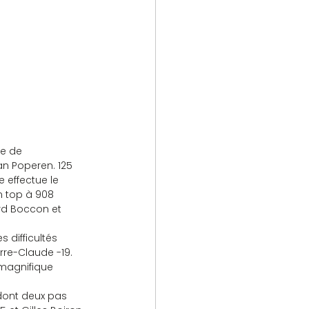
le de 
an Poperen. 125 
 effectue le 
n top à 908 
rd Boccon et 
difficultés 
rre-Claude -19.
 magnifique 
 dont deux pas 