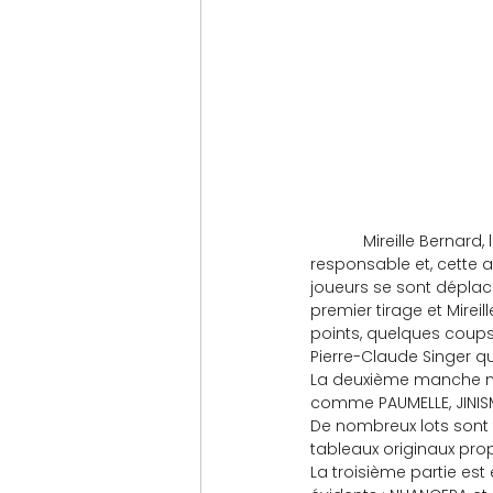
            Mireille Bern
responsable et, cette a
joueurs se sont déplacé
premier tirage et Mireil
points, quelques coups
Pierre-Claude Singer qu
La deuxième manche nou
comme PAUMELLE, JINISME
De nombreux lots sont t
tableaux originaux pro
La troisième partie est