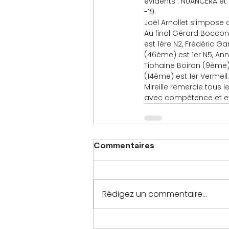
évidents : NUANCERA et 
-19.
Joël Arnollet s’impose 
Au final Gérard Boccon
est 1ère N2, Frédéric Ga
(46ème) est 1er N5, Ann
Tiphaine Boiron (9ème)
(14ème) est 1er Vermeil.
Mireille remercie tous l
avec compétence et effi
Commentaires
Rédigez un commentaire...