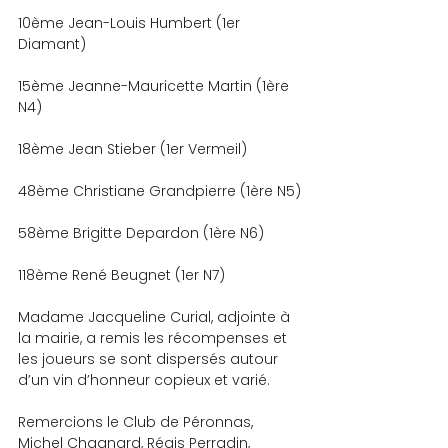
10ème Jean-Louis Humbert (1er 
Diamant)
15ème Jeanne-Mauricette Martin (1ère 
N4)
18ème Jean Stieber (1er Vermeil)
48ème Christiane Grandpierre (1ère N5)
58ème Brigitte Depardon (1ère N6)
118ème René Beugnet (1er N7)
Madame Jacqueline Curial, adjointe à 
la mairie, a remis les récompenses et 
les joueurs se sont dispersés autour 
d’un vin d’honneur copieux et varié.
Remercions le Club de Péronnas, 
Michel Chagnard, Régis Perradin, 