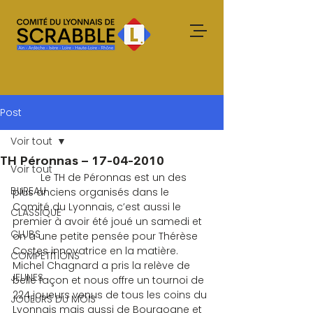
Post
Voir tout
TH Péronnas – 17-04-2010
Voir tout
	Le TH de Péronnas est un des 
BUREAU
plus anciens organisés dans le 
Comité du Lyonnais, c’est aussi le 
CLASSIQUE
premier à avoir été joué un samedi et 
CLUBS
on a une petite pensée pour Thérèse 
Costes innovatrice en la matière. 
COMPETITIONS
Michel Chagnard a pris la relève de 
JEUNES
belle façon et nous offre un tournoi de 
224 joueurs venus de tous les coins du 
JOUEURS DU MOIS
Lyonnais mais aussi de Bourgogne et 