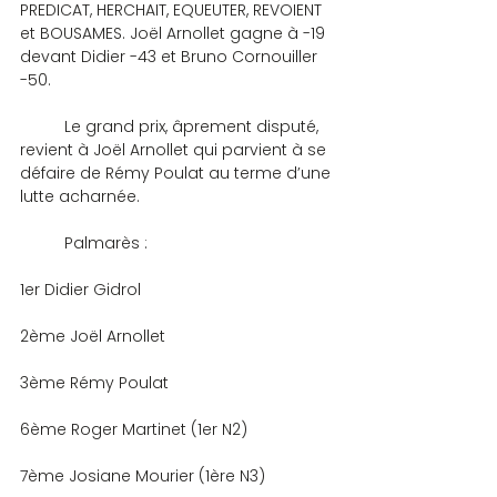
PREDICAT, HERCHAIT, EQUEUTER, REVOIENT 
et BOUSAMES. Joël Arnollet gagne à -19 
devant Didier -43 et Bruno Cornouiller 
-50.
	Le grand prix, âprement disputé, 
revient à Joël Arnollet qui parvient à se 
défaire de Rémy Poulat au terme d’une 
lutte acharnée.
	Palmarès :
1er Didier Gidrol
2ème Joël Arnollet
3ème Rémy Poulat
6ème Roger Martinet (1er N2)
7ème Josiane Mourier (1ère N3)