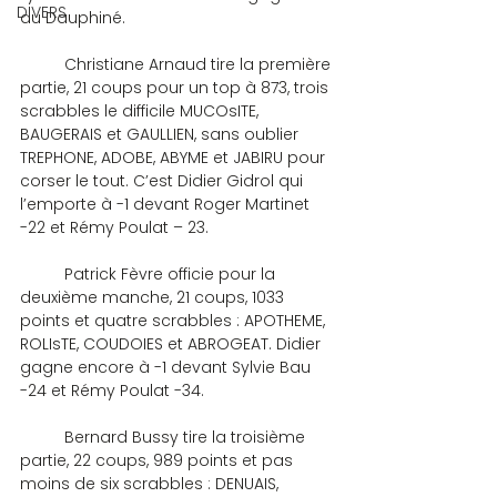
DIVERS
du Dauphiné.
	Christiane Arnaud tire la première 
partie, 21 coups pour un top à 873, trois 
scrabbles le difficile MUCOsITE, 
BAUGERAIS et GAULLIEN, sans oublier 
TREPHONE, ADOBE, ABYME et JABIRU pour 
corser le tout. C’est Didier Gidrol qui 
l’emporte à -1 devant Roger Martinet 
-22 et Rémy Poulat – 23.
	Patrick Fèvre officie pour la 
deuxième manche, 21 coups, 1033 
points et quatre scrabbles : APOTHEME, 
ROLIsTE, COUDOIES et ABROGEAT. Didier 
gagne encore à -1 devant Sylvie Bau 
-24 et Rémy Poulat -34.
	Bernard Bussy tire la troisième 
partie, 22 coups, 989 points et pas 
moins de six scrabbles : DENUAIS, 