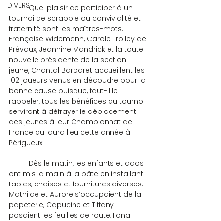
DIVERS
	Quel plaisir de participer à un 
tournoi de scrabble ou convivialité et 
fraternité sont les maîtres-mots. 
Françoise Widemann, Carole Trolley de 
Prévaux, Jeannine Mandrick et la toute 
nouvelle présidente de la section 
jeune, Chantal Barbaret accueillent les 
102 joueurs venus en découdre pour la 
bonne cause puisque, faut-il le 
rappeler, tous les bénéfices du tournoi 
serviront à défrayer le déplacement 
des jeunes à leur Championnat de 
France qui aura lieu cette année à 
Périgueux.
	Dès le matin, les enfants et ados 
ont mis la main à la pâte en installant 
tables, chaises et fournitures diverses. 
Mathilde et Aurore s’occupaient de la 
papeterie, Capucine et Tiffany 
posaient les feuilles de route, Ilona 