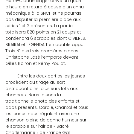
Pierre-Claude Singer arrive un quart 
d’heure en retard à cause d’un ennui 
mécanique à la SNCF et ne pourras 
pas disputer la première place aux 
séries 1 et 2 présentes. La partie 
totalisera 820 points en 21 coups et 
contiendra 6 scrabbles dont CIVIERES, 
BRAIRAI et LEGENDAIT en double appui. 
Trois N1 aux trois premières places : 
Christophe Jazé l’emporte devant 
Gilles Boiron et Rémy Poulat.
	Entre les deux parties les jeunes 
procèdent au tirage au sort 
distribuant ainsi plusieurs lots aux 
chanceux. Nous faisons la 
traditionnelle photo des enfants et 
ados présents. Carole, Chantal et tous 
les jeunes nous régalent avec une 
chanson pleine de bonne humeur sur 
le scrabble sur l’air de « Sacré 
Charlemagne » de France Gall.