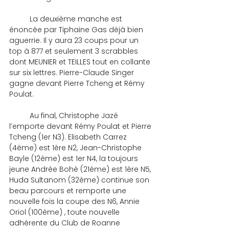
	La deuxième manche est 
énoncée par Tiphaine Gas déjà bien 
aguerrie. Il y aura 23 coups pour un 
top à 877 et seulement 3 scrabbles 
dont MEUNIER et TEILLES tout en collante 
sur six lettres. Pierre-Claude Singer 
gagne devant Pierre Tcheng et Rémy 
Poulat.
	Au final, Christophe Jazé 
l’emporte devant Rémy Poulat et Pierre 
Tcheng (1er N3). Elisabeth Carrez 
(4ème) est 1ère N2, Jean-Christophe 
Bayle (12ème) est 1er N4, la toujours 
jeune Andrée Bohé (21ème) est 1ère N5, 
Huda Sultanom (32ème) continue son 
beau parcours et remporte une 
nouvelle fois la coupe des N6, Annie 
Oriol (100ème) , toute nouvelle 
adhérente du Club de Roanne 