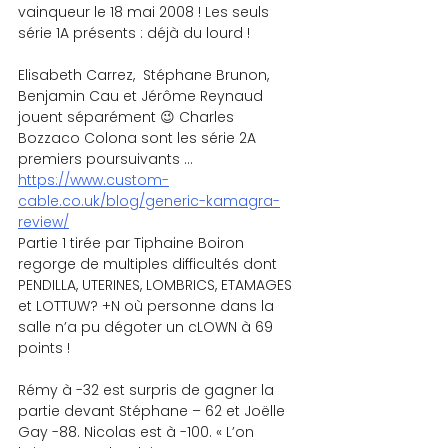
vainqueur le 18 mai 2008 ! Les seuls 
série 1A présents : déjà du lourd !
Elisabeth Carrez,  Stéphane Brunon, 
Benjamin Cau et Jérôme Reynaud 
jouent séparément 😉 Charles 
Bozzaco Colona sont les série 2A 
premiers poursuivants … 
https://www.custom-
cable.co.uk/blog/generic-kamagra-
review/
Partie 1 tirée par Tiphaine Boiron 
regorge de multiples difficultés dont 
PENDILLA, UTERINES, LOMBRICS, ETAMAGES 
et LOTTUW? +N où personne dans la 
salle n’a pu dégoter un cLOWN à 69 
points !
Rémy à -32 est surpris de gagner la 
partie devant Stéphane – 62 et Joëlle 
Gay -88. Nicolas est à -100. « L’on 