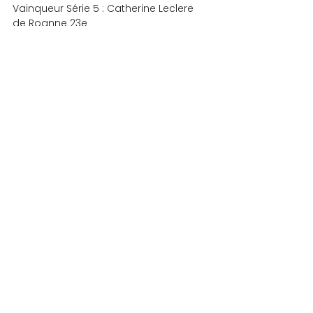
Vainqueur Série 5 : Catherine Leclere 
de Roanne 23e
Vainqueure Série 6 : Nicole Bozzaco 
Colonna de St-Etienne  36e
Vainqueure Série 7 : Geneviève 
Trautenaere de Vourles 28e
Merci à Gilles Boiron et à son staff, 
c’est plus que parfait comme 
d’habitude.
A l’an prochain le 2-3 mai 2015 à Unieux 
pour le festival des Gorges de la Loire.
Le Gagalinacé qui reprend du service
COMPETITIONS
Commentaires