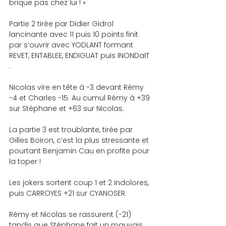
brique pas chez lui ! »
Partie 2 tirée par Didier Gidrol 
lancinante avec 11 puis 10 points finit 
par s’ouvrir avec YODLANT formant 
REVET, ENTABLEE, ENDIGUAT puis INONDaIT 
.
Nicolas vire en tête à -3 devant Rémy 
-4 et Charles -15. Au cumul Rémy à +39 
sur Stéphane et +63 sur Nicolas.
La partie 3 est troublante, tirée par 
Gilles Boiron, c’est la plus stressante et 
pourtant Benjamin Cau en profite pour 
la toper !
Les jokers sortent coup 1 et 2 indolores, 
puis CARROYES +21 sur CYANOSER.
Rémy et Nicolas se rassurent (-21) 
tandis que Stéphane fait un mauvais 