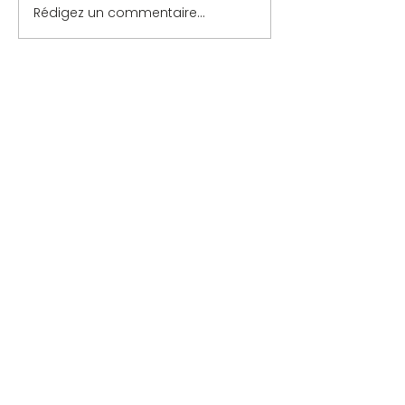
Rédigez un commentaire...
Contact
-
Mentions légales
-
Politique de confidentialité
COMITÉ DU LYONNAIS DE SCRABBLE
- Site web par l'Agence Tout wix