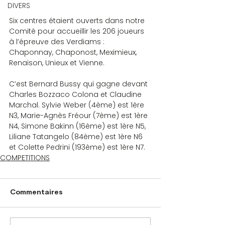
DIVERS
Six centres étaient ouverts dans notre 
Comité pour accueillir les 206 joueurs 
à l’épreuve des Verdiams : 
Chaponnay, Chaponost, Meximieux, 
Renaison, Unieux et Vienne.
C’est Bernard Bussy qui gagne devant 
Charles Bozzaco Colona et Claudine 
Marchal. Sylvie Weber (4ème) est 1ère 
N3, Marie-Agnès Fréour (7ème) est 1ère 
N4, Simone Bakinn (16ème) est 1ère N5, 
Liliane Tatangelo (84ème) est 1ère N6 
et Colette Pedrini (193ème) est 1ère N7.
COMPETITIONS
Commentaires