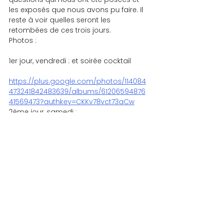
les exposés que nous avons pu faire. Il 
reste à voir quelles seront les 
retombées de ces trois jours.
Photos :
1er jour, vendredi : et soirée cocktail
https://plus.google.com/photos/114084
473241842483639/albums/61206594876
41569473?authkey=CKKv78vct73aCw
2ème jour, samedi :
https://plus.google.com/photos/114084
473241842483639/albums/61210249836
02158561?authkey=CLe989P3ktjZHg
3ème jour, dimanche :
https://plus.google.com/photos/114084
473241842483639/albums/612163537298
4020657?authkey=CMeDj7S93bmShgE
BUREAU