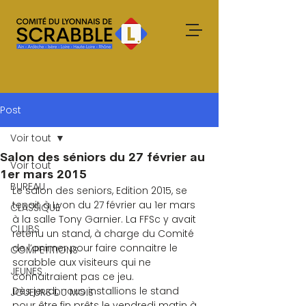
Post
Voir tout
Salon des séniors du 27 février au
Voir tout
1er mars 2015
BUREAU
Le salon des seniors, Edition 2015, se 
tenait à Lyon du 27 février au 1er mars 
CLASSIQUE
à la salle Tony Garnier. La FFSc y avait 
CLUBS
retenu un stand, à charge du Comité 
de l’animer pour faire connaitre le 
COMPETITIONS
scrabble aux visiteurs qui ne 
JEUNES
connaitraient pas ce jeu. 
Dès jeudi, nous installions le stand 
JOUEURS DU MOIS
pour être fin prêts le vendredi matin à 