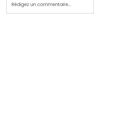
Rédigez un commentaire...
Contact
-
Mentions légales
-
Politique de confidentialité
COMITÉ DU LYONNAIS DE SCRABBLE
- Site web par l'Agence Tout wix