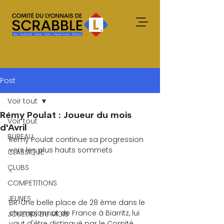
Post
Voir tout
Rémy Poulat : Joueur du mois
Voir tout
d'Avril
BUREAU
Rémy Poulat continue sa progression 
vers les plus hauts sommets
CLASSIQUE
CLUBS
<
COMPETITIONS
JEUNES
BR>Une belle place de 28 ème dans le 
championnat de France à Biarritz, lui 
JOUEURS DU MOIS
vaut d'être distingué par le Comité 