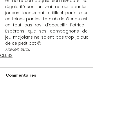
en notre compagnie. Son niveau et sa 
régularité sont un vrai moteur pour les 
joueurs locaux qui le titillent parfois sur 
certaines parties. Le club de Genas est 
en tout cas ravi d’accueillir Patrice ! 
Espérons que ses compagnons de 
jeu majolans ne soient pas trop jaloux 
de ce petit pot 😉
Flavien Suck
CLUBS
Commentaires
Rédigez un commentaire...