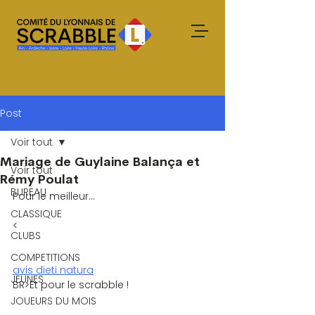
Post
Voir tout
Mariage de Guylaine Balança et
Voir tout
Rémy Poulat
BUREAU
Pour le meilleur…
CLASSIQUE
<
CLUBS
COMPETITIONS
avis dieti natura
JEUNES
BR>Et pour le scrabble !
JOUEURS DU MOIS