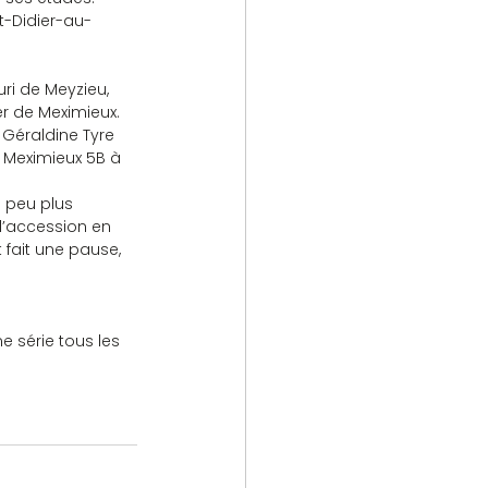
t-Didier-au-
ri de Meyzieu, 
er de Meximieux.
 Géraldine Tyre 
 Meximieux 5B à 
n peu plus 
 l’accession en 
t fait une pause, 
 série tous les 