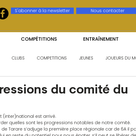
S'abonner à la newsletter
Nous contacter
COMPÉTITIONS
ENTRAÎNEMENT
CLUBS
COMPETITIONS
JEUNES
JOUEURS DU M
ressions du comité du
inter)national est arrivé.
rder quelles sont les progressions notables de notre comité.
n de Tarare s’adjuge la première place régionale car de 6A il 
lui en reste du potentiel pour nous épater, s’il peut se libérer d