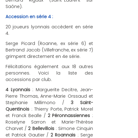
Bernard Rigaux (Saint-Laurent sur 
Saône).
Accession en série 4 :
20 joueurs lyonnais accèdent en série 
4. 
Serge Picard (Roanne, ex série 6) et 
Bertrand Jacob (Villefranche, ex série 7) 
grimpent directement en 4e série. 
Félicitations également aux 18 autres 
personnes. Voici la liste des 
accessions par club. 
4 Lyonnais
 : Marguerite Decitre, Jean-
Pierre Thomas, Anne-Marie Orssaud et 
Stephanie Millimono / 
3 Saint-
Quentinois 
: Thierry Porte, Patrick Morel 
et Franck Bealle / 
2 Péronnassiennes 
: 
Roselyne Sarron et Marie-Thérèse 
Charvet / 
2 Bellevillois
 : Simone Cinquin 
et Patrick Gautier / 
2 Roannais
 : Serge 