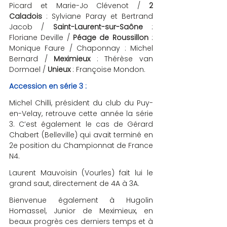
Picard et Marie-Jo Clévenot / 
2 
Caladois
 : Sylviane Paray et Bertrand 
Jacob / 
Saint-Laurent-sur-Saône 
: 
Floriane Deville / 
Péage de Roussillon
 : 
Monique Faure / Chaponnay : Michel 
Bernard / 
Meximieux
 : Thérèse van 
Dormael / 
Unieux 
: Françoise Mondon.
Accession en série 3 :
Michel Chilli, président du club du Puy-
en-Velay, retrouve cette année la série 
3. C’est également le cas de Gérard 
Chabert (Belleville) qui avait terminé en 
2e position du Championnat de France 
N4.
Laurent Mauvoisin (Vourles) fait lui le 
grand saut, directement de 4A à 3A. 
Bienvenue également à Hugolin 
Homassel, Junior de Meximieux, en 
beaux progrès ces derniers temps et à 