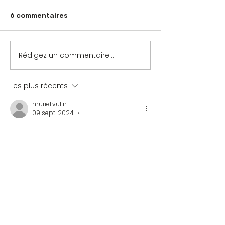
6 commentaires
Rédigez un commentaire...
Les plus récents
muriel.vulin
09 sept. 2024
•
Bonjour. Pour information, Dominique 
Vannière, qui passe de S7 à S6A, n'est 
pas une femme mais un homme...
Sinon merci pour cet article qui met 
en valeur les scrabbleurs qui ont 
progressé et dont tu fais parti Paul 👍👏
Modifié
J'aime