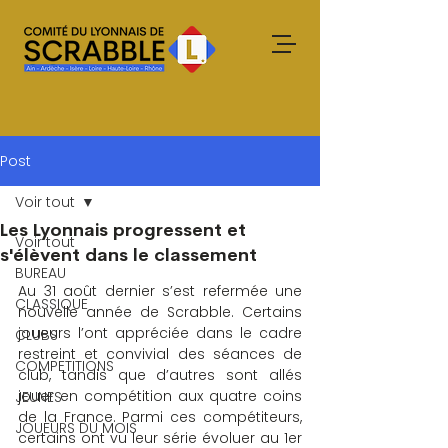
Post
Voir tout
Les Lyonnais progressent et
Voir tout
s'élèvent dans le classement
BUREAU
Au 31 août dernier s’est refermée une 
CLASSIQUE
nouvelle année de Scrabble. Certains 
joueurs l’ont appréciée dans le cadre 
CLUBS
restreint et convivial des séances de 
COMPETITIONS
club, tandis que d’autres sont allés 
jouer en compétition aux quatre coins 
JEUNES
de la France. Parmi ces compétiteurs, 
JOUEURS DU MOIS
certains ont vu leur série évoluer au 1er 